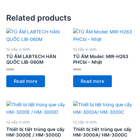
Related products
tủ cấy vi sinh
tủ cấy vi sinh
TỦ ẤM LABTECH HÀN
TỦ ẤM Model: MIR-H263
QUỐC LIB-060M
PHCbi – Nhật
Rated
Rated
0
0
Read more
Read more
out
out
of
of
5
5
tủ cấy vi sinh
tủ cấy vi sinh
Thiết bị tiệt trùng que cấy
Thiết bị tiệt trùng que cấy
HM-3000E / HM-3000D
HM-3000A/ HM-3000C