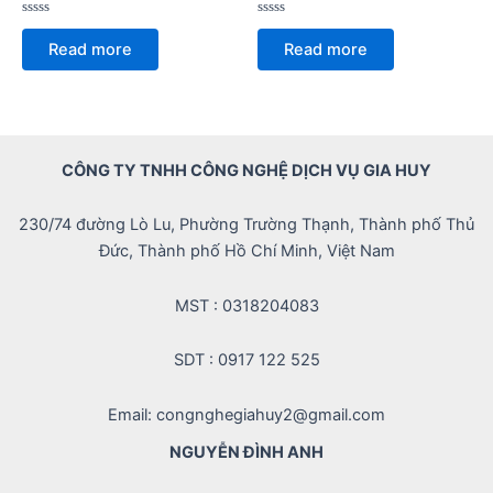
Rated
Rated
0
0
Read more
Read more
out
out
of
of
5
5
CÔNG TY TNHH CÔNG NGHỆ DỊCH VỤ GIA HUY
230/74 đường Lò Lu, Phường Trường Thạnh, Thành phố Thủ
Đức, Thành phố Hồ Chí Minh, Việt Nam
MST : 0318204083
SDT : 0917 122 525
Email: congnghegiahuy2@gmail.com
NGUYỄN ĐÌNH ANH