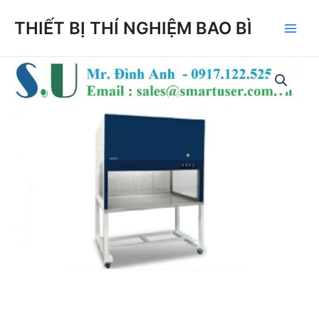
Skip
THIẾT BỊ THÍ NGHIỆM BAO BÌ
to
Main
content
Men