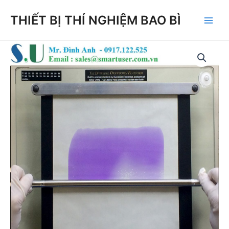
Skip
THIẾT BỊ THÍ NGHIỆM BAO BÌ
to
Main
content
Men