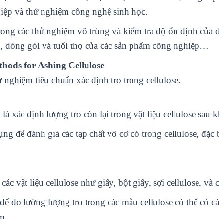
i
ệ
p và th
ử
nghi
ệ
m công ngh
ệ
sinh h
ọ
c.
rong các th
ử
nghi
ệ
m vô trùng và ki
ể
m tra đ
ộ
ổ
n đ
ị
nh c
ủ
a 
, đóng gói và tu
ổ
i th
ọ
c
ủ
a các s
ả
n ph
ẩ
m công nghi
ệ
p…
hods for Ashing Cellulose
nghiệm tiêu chuẩn xác định tro trong cellulose.
là xác định lượng tro còn lại trong vật liệu cellulose sau 
 để đánh giá các tạp chất vô cơ có trong cellulose, đặc b
c vật liệu cellulose như giấy, bột giấy, sợi cellulose, và 
 đo lường lượng tro trong các mẫu cellulose có thể có các
m.