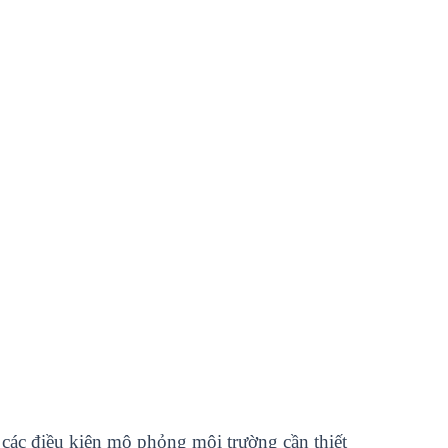
 các đi
ề
u ki
ệ
n mô ph
ỏ
ng môi trư
ờ
ng c
ầ
n thi
ế
t