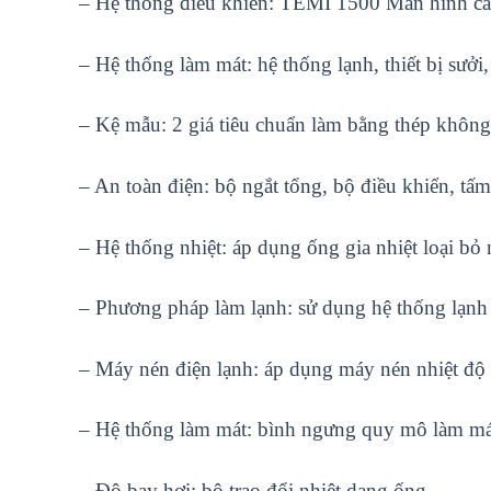
– Hệ thống điều khiển: TEMI 1500 Màn hình cả
– Hệ thống làm mát: hệ thống lạnh, thiết bị sưởi,
– Kệ mẫu: 2 giá tiêu chuẩn làm bằng thép không
– An toàn điện: bộ ngắt tổng, bộ điều khiển, tấm
– Hệ thống nhiệt: áp dụng ống gia nhiệt loại bỏ 
– Phương pháp làm lạnh: sử dụng hệ thống lạnh m
– Máy nén điện lạnh: áp dụng máy nén nhiệt độ
– Hệ thống làm mát: bình ngưng quy mô làm mát
– Độ bay hơi: bộ trao đổi nhiệt dạng ống