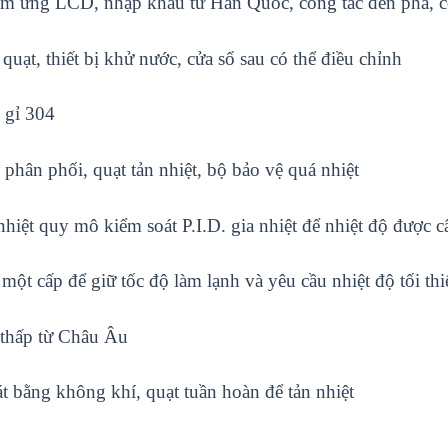
m ứng LCD, nhập khẩu từ Hàn Quốc, công tắc đèn pha, c
 quạt, thiết bị khử nước, cửa sổ sau có thể điều chỉnh
 gỉ 304
 phân phối, quạt tản nhiệt, bộ bảo vệ quá nhiệt
nhiệt quy mô kiểm soát P.I.D. gia nhiệt để nhiệt độ được 
ột cấp để giữ tốc độ làm lạnh và yêu cầu nhiệt độ tối thi
 thấp từ Châu Âu
 bằng không khí, quạt tuần hoàn để tản nhiệt