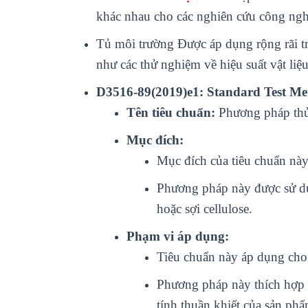
khác nhau cho các nghiên c
ứ
u công ngh
Tủ môi trường Đư
ợ
c áp d
ụ
ng r
ộ
ng rãi t
như các th
ử
nghi
ệ
m v
ề
hi
ệ
u su
ấ
t v
ậ
t li
ệ
u
D3516-89(2019)e1: Standard Test Met
Tên tiêu chuẩn:
Phương pháp thử 
Mục đích:
Mục đích của tiêu chuẩn này 
Phương pháp này được sử dụng
hoặc sợi cellulose.
Phạm vi áp dụng:
Tiêu chuẩn này áp dụng cho cá
Phương pháp này thích hợp để
tính thuần khiết của sản phẩ