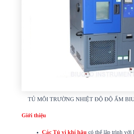
TỦ MÔI TRƯỜNG NHIỆT ĐỘ ĐỘ ẨM BI
Giới thiệu
Các T
ủ
vi khí h
ậ
u
có th
ể
l
ậ
p trình v
ớ
i