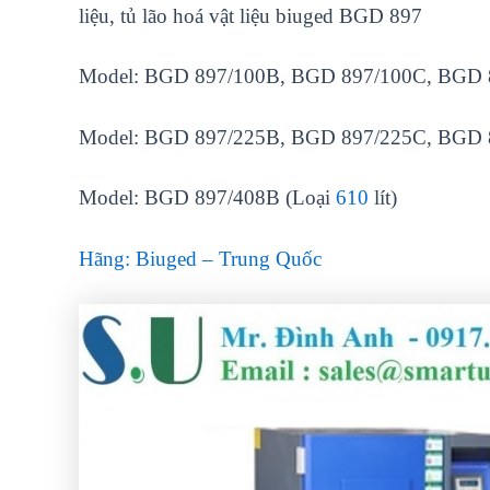
liệu, tủ lão hoá vật liệu biuged BGD 897
Model: BGD 897/100B, BGD 897/100C, BGD 89
Model: BGD 897/225B, BGD 897/225C, BGD 89
Model: BGD 897/408B (Loại
610
lít)
H
ãng: Biuged – Trung Qu
ốc