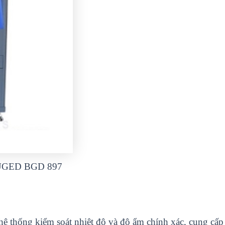
UGED BGD 897
 h
ệ
th
ố
ng ki
ể
m soát nhi
ệ
t đ
ộ
và đ
ộ
ẩ
m chính xác, cung c
ấ
p