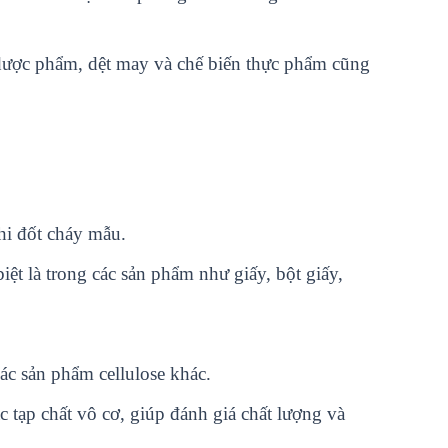
dư
ợ
c ph
ẩ
m, d
ệ
t may và ch
ế
bi
ế
n th
ự
c ph
ẩ
m cũng
khi đốt cháy mẫu.
iệt là trong các sản phẩm như giấy, bột giấy,
các sản phẩm cellulose khác.
 tạp chất vô cơ, giúp đánh giá chất lượng và