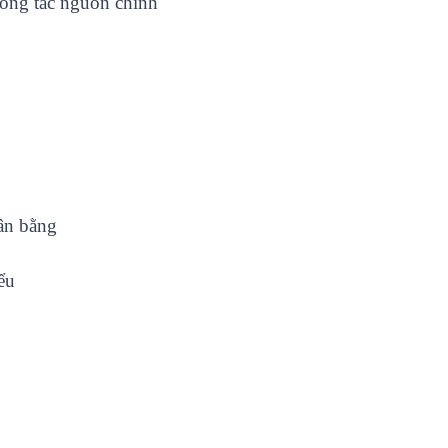
ông tắc nguồn chính
cân bằng
ểu