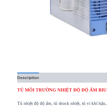
Description
Reviews (0)
TỦ MÔI TRƯỜNG NHIỆT ĐỘ ĐỘ ẨM BIU
T
ủ
nhi
ệ
t đ
ộ
đ
ộ
ẩ
m, tủ shock nhiệt, tủ vi khí hậu