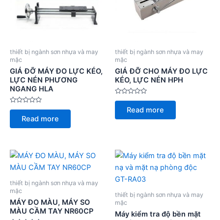
thiết bị ngành sơn nhựa và may
thiết bị ngành sơn nhựa và may
mặc
mặc
GIÁ ĐỠ MÁY ĐO LỰC KÉO,
GIÁ ĐỠ CHO MÁY ĐO LỰC
LỰC NÉN PHƯƠNG
KÉO, LỰC NÉN HPH
NGANG HLA
Rated
0
Rated
Read more
out
0
of
Read more
out
5
of
5
thiết bị ngành sơn nhựa và may
mặc
thiết bị ngành sơn nhựa và may
MÁY ĐO MÀU, MÁY SO
mặc
MÀU CẦM TAY NR60CP
Máy kiểm tra độ bền mặt