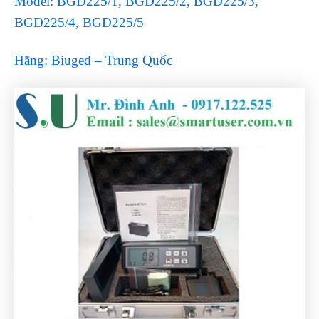
Model: BGD225/1, BGD225/2, BGD225/3,
BGD225/4, BGD225/5
H
ãng: Biuged – Trung Qu
ốc