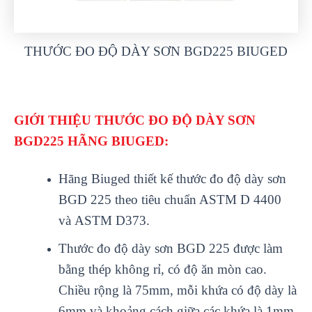
THƯỚC ĐO ĐỘ DÀY SƠN BGD225 BIUGED
GI
ỚI THIỆU THƯỚC ĐO ĐỘ D
ÀY SƠN
BGD225 HÃNG BIUGED:
Hãng Biuged thi
ết kế thước đo độ d
ày sơn
BGD 225 theo tiêu chu
ẩn ASTM D 4400
và
ASTM D373.
Thư
ớc đo độ d
ày sơn BGD 225 đư
ợc l
àm
b
ằng th
ép không r
ỉ, c
ó đ
ộ ăn m
òn cao.
Chi
ều rộng l
à 75mm, m
ỗi khứa c
ó đ
ộ d
ày là
6mm và kho
ảng c
ách gi
ữa c
ác kh
ứa l
à 1mm.