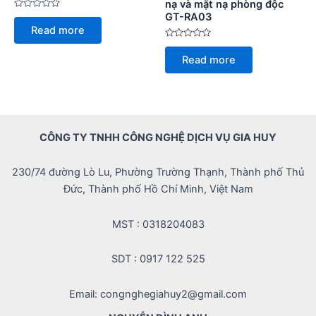
nạ và mặt nạ phòng độc
GT-RA03
Rated
0
Read more
out
of
Rated
5
0
Read more
out
of
5
CÔNG TY TNHH CÔNG NGHỆ DỊCH VỤ GIA HUY
230/74 đường Lò Lu, Phường Trường Thạnh, Thành phố Thủ
Đức, Thành phố Hồ Chí Minh, Việt Nam
MST : 0318204083
SDT : 0917 122 525
Email: congnghegiahuy2@gmail.com