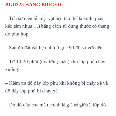
BGD225 H
ÃNG BIUGED:
– Tr
ải sơn l
ên b
ề mặt vật liệu (c
ó th
ể l
à kính, gi
ấy
k
éo,t
ấm nhựa …) bằng c
ách s
ử dụng thước c
ó thang
đo phù h
ợp.
–
Sau đ
ó đ
ặt vật liệu phủ ở g
óc 90 đ
ộ so với nền.
–
Từ 10-30 ph
út (tùy t
ừng mẫu) cho lớp phủ chảy
xuống.
–
Kiểm tra độ d
ày l
ớp phủ khi kh
ông b
ị chảy xệ v
à
đ
ộ d
ày l
ớp phủ bị chảy xệ.
–
Đo độ d
ày c
ủa mẫu ch
ính là giá tr
ị giữa 2 lớp đ
ó.