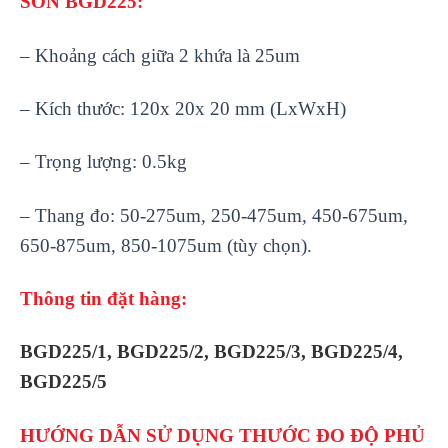
SƠN BGD225:
–
Khoảng c
ách gi
ữa 2 khứa l
à 25um
– Kích thư
ớc: 120x 20x 20 mm (LxWxH)
–
Trọng lượng: 0.5kg
–
Thang đo: 50-275um, 250-475um, 450-675um,
650-875um, 850-1075um (t
ùy ch
ọn).
Th
ông tin đ
ặt h
àng:
BGD225/1, BGD225/2, BGD225/3, BGD225/4,
BGD225/5
HƯ
ỚNG DẪN SỬ DỤNG THƯỚC ĐO ĐỘ PHỦ