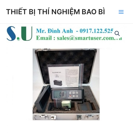
Skip
THIẾT BỊ THÍ NGHIỆM BAO BÌ
to
Main
content
Men