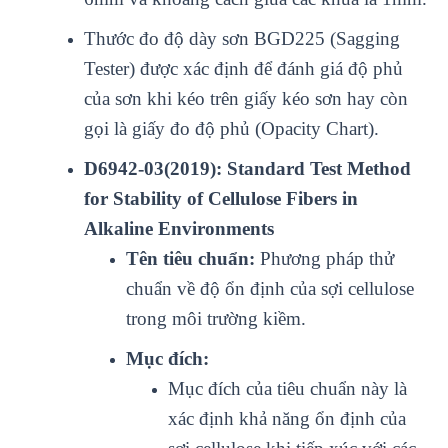
Thư
ớc đo độ d
ày sơn BGD225 (Sagging
Tester) đư
ợc x
ác đ
ịnh để đ
ánh giá đ
ộ phủ
của sơn khi k
éo trên gi
ấy k
éo sơn hay còn
g
ọi l
à gi
ấy đo độ phủ (Opacity Chart).
D6942-03(2019): Standard Test Method
for Stability of Cellulose Fibers in
Alkaline Environments
Tên tiêu chuẩn:
Phương pháp thử
chuẩn về độ ổn định của sợi cellulose
trong môi trường kiềm.
Mục đích:
Mục đích của tiêu chuẩn này là
xác định khả năng ổn định của