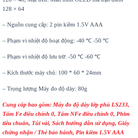
128
× 64
– Ngu
ồn cung cấp: 2 pin kiềm 1.5V AAA
–
Phạm vi nhiệt độ hoạt động: -40
℃
-50 ℃
– Ph
ạm vi nhiệt độ lưu trữ: -50
℃
-60 ℃
– Kích thư
ớc m
áy ch
ủ: 100 * 60 * 24mm
–
Trọng lượng Máy đo độ dày: 80g
Cung cấp bao gồm:
M
áy đo đ
ộ d
ày l
ớp phủ LS233,
Tấm Fe điều chỉnh 0, Tấm NFe điều chỉnh 0, Phim
ti
êu chu
ẩn, T
úi v
ải, S
ách hư
ớng dẫn sử dụng, Giấy
chứng nhận / Thẻ bảo h
ành, Pin ki
ềm 1.5V AAA