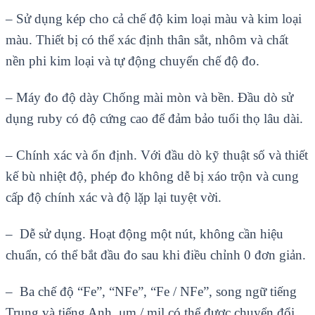
–
Sử dụng k
ép cho c
ả chế độ kim loại m
àu và kim lo
ại
m
àu. Thi
ết bị c
ó th
ể x
ác đ
ịnh th
ân s
ắt, nh
ôm và ch
ất
nền phi kim loại v
à t
ự động chuyển chế độ đo.
–
Máy đo độ dày Chống m
ài mòn và b
ền. Đầu d
ò s
ử
dụng ruby ​​c
ó đ
ộ cứng cao để đảm bảo tuổi thọ l
âu dài.
– Chính xác và
ổn định. Với đầu d
ò k
ỹ thuật số v
à thi
ết
kế b
ù nhi
ệt độ, ph
ép đo không d
ễ bị x
áo tr
ộn v
à cung
c
ấp độ ch
ính xác và đ
ộ lặp lại tuyệt vời.
–
Dễ sử dụng. Hoạt động một n
út, không c
ần hiệu
chuẩn, c
ó th
ể bắt đầu đo sau khi điều chỉnh 0 đơn giản.
–
Ba chế độ “Fe”, “NFe”, “Fe / NFe”, song ngữ tiếng
Trung v
à ti
ếng Anh.
μm / mil c
ó th
ể được chuyển đổi.