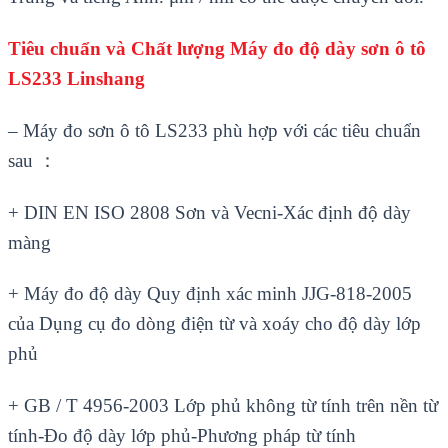
Ti
êu chu
ẩn v
à Ch
ất lượng
Máy đo độ dày sơn ô tô
LS233
Linshang
–
M
áy đo sơn ô tô LS233 phù h
ợp với c
ác tiêu chu
ẩn
sau
：
+ DIN EN ISO 2808 Sơn và Vecni-Xác đ
ịnh độ d
ày
màng
+ Máy đo độ dày Quy đ
ịnh x
ác minh JJG-818-2005
c
ủa Dụng cụ đo d
òng đi
ện từ v
à xoáy cho đ
ộ d
ày l
ớp
phủ
+ GB / T 4956-2003 Lớp phủ kh
ông t
ừ t
ính trên n
ền từ
t
ính-Đo đ
ộ d
ày l
ớp phủ-Phương ph
áp t
ừ t
ính