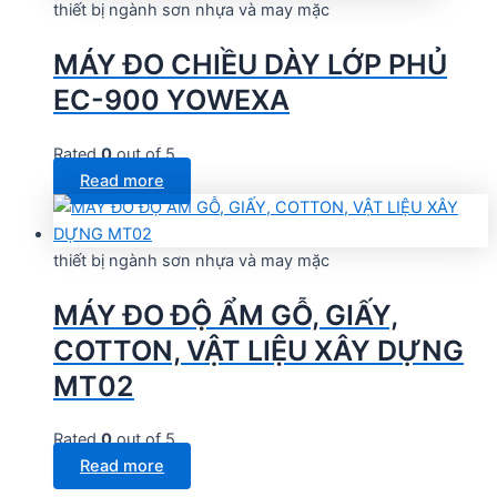
thiết bị ngành sơn nhựa và may mặc
MÁY ĐO CHIỀU DÀY LỚP PHỦ
EC-900 YOWEXA
Rated
0
out of 5
Read more
thiết bị ngành sơn nhựa và may mặc
MÁY ĐO ĐỘ ẨM GỖ, GIẤY,
COTTON, VẬT LIỆU XÂY DỰNG
MT02
Rated
0
out of 5
Read more