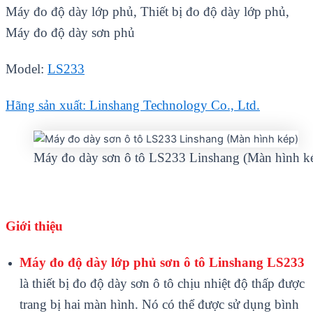
Máy đo độ dày lớp phủ, Thiết bị đo độ dày lớp phủ,
Máy đo độ dày sơn phủ
Model:
LS233
Hãng sản xuất: Linshang Technology Co., Ltd.
Máy đo dày sơn ô tô LS233 Linshang (Màn hình k
Giới thiệu
M
áy đo đ
ộ d
ày lớp phủ sơn ô tô Linshang LS233
là thi
ết bị đo độ d
ày sơn ô tô ch
ịu nhiệt độ thấp được
trang bị hai m
àn hình. Nó có th
ể được sử dụng b
ình