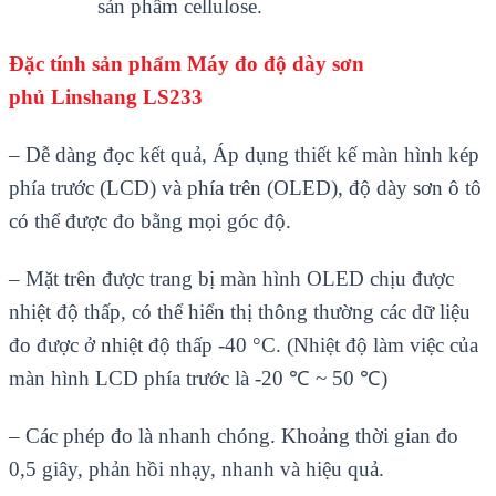
sản phẩm cellulose.
Đ
ặc t
ính s
ản phẩm
Máy đo độ dày sơn
phủ
Linshang LS233
– Dễ dàng đọc kết quả, Áp d
ụng thiết kế m
àn hình kép
phía trư
ớc (LCD) v
à phía trên (OLED), đ
ộ d
ày sơn ô tô
có th
ể được đo bằng mọi g
óc đ
ộ.
– M
ặt tr
ên đư
ợc trang bị m
àn hình OLED ch
ịu được
nhiệt độ thấp, c
ó th
ể hiển thị th
ông thư
ờng c
ác d
ữ liệu
đo được ở nhiệt độ thấp -40
°C. (Nhi
ệt độ l
àm vi
ệc của
m
àn hình LCD phía trư
ớc l
à -20 ℃ ~ 50 ℃)
– Các phép đo là nhanh chóng. Kho
ảng thời gian đo
0,5 giây, phản hồi nhạy, nhanh v
à hi
ệu quả.