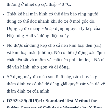
thư
ờng ở nhiệt độ cực thấp -40
℃
.
Thi
ết kế hai m
àn hình có th
ể đảm bảo rằng người
d
ùng có th
ể đọc nhanh khi đo xe ở mọi g
óc đ
ộ.
Dụng cụ đo m
àng sơn áp d
ụng nguy
ên lý kép c
ủa
Hiệu ứng Hall v
à dòng đi
ện xo
áy.
Nó đư
ợc sử dụng k
ép cho c
ả nền kim loại đen (sắt)
v
à kim lo
ại m
àu (nhôm). Nó có th
ể tự động x
ác đ
ịnh
chất nền sắt v
à nhôm và ch
ất nền phi kim loại. N
ó r
ất
dễ vận h
ành, nh
ỏ gọn v
à di đ
ộng.
Sử dụng m
áy đo màu sơn ô tô này, các chuyên gia
th
ẩm định xe c
ó th
ể dễ d
àng gi
ải quyết c
ác v
ấn đề về
thẩm định xe của m
ình.
D2929-89(2019)e1: Standard Test Method for
Sulfur Content of Cellulosic Materials by X-Ray