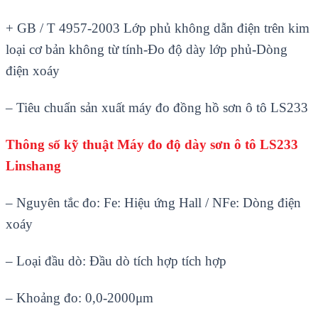
+ GB / T 4957-2003 L
ớp phủ kh
ông d
ẫn điện tr
ên kim
lo
ại cơ bản kh
ông t
ừ t
ính-Đo đ
ộ d
ày l
ớp phủ-D
òng
đi
ện xo
áy
– Tiêu chu
ẩn sản xuất m
áy đo đ
ồng hồ sơn
ô tô LS233
Thông số kỹ thuật
Máy đo độ dày sơn ô tô LS233
Linshang
– Nguyên t
ắc đo: Fe: Hiệu ứng Hall / NFe: D
òng đi
ện
xo
áy
– Lo
ại đầu d
ò: Đ
ầu d
ò tích h
ợp t
ích h
ợp
–
Khoảng đo: 0,0-2000
μm