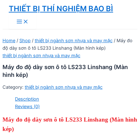
Skip
THIẾT BỊ THÍ NGHIỆM BAO BÌ
to
Main
content
Menu
Home
/
Shop
/
thiết bị ngành sơn nhựa và may mặc
/ Máy đo
độ dày sơn ô tô LS233 Linshang (Màn hình kép)
thiết bị ngành sơn nhựa và may mặc
Máy đo độ dày sơn ô tô LS233 Linshang (Màn
hình kép)
Category:
thiết bị ngành sơn nhựa và may mặc
Description
Reviews (0)
Máy đo độ dày sơn ô tô LS233
Linshang
(Màn hình
kép)