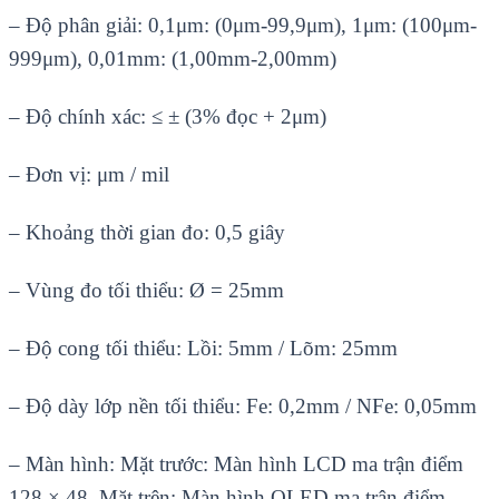
–
Đ
ộ ph
ân gi
ải: 0,1
μm: (0μm-99,9μm), 1μm: (100μm-
999μm), 0,01mm: (1,00mm-2,00mm)
–
Đ
ộ ch
ính xác: ≤ ± (3% đ
ọc + 2
μm)
–
Đơn v
ị:
μm / mil
–
Kho
ảng thời gian đo: 0,5 gi
ây
– Vùng đo t
ối thiểu:
Ø = 25mm
– Đ
ộ cong tối thiểu: Lồi: 5mm / L
õm: 25mm
– Đ
ộ d
ày l
ớp nền tối thiểu: Fe: 0,2mm / NFe: 0,05mm
–
M
àn hình: M
ặt trước: M
àn hình LCD ma tr
ận điểm
128
× 48, M
ặt tr
ên: Màn hình OLED ma tr
ận điểm