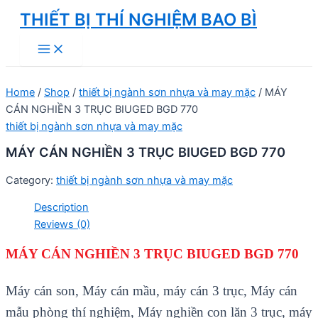
Skip
THIẾT BỊ THÍ NGHIỆM BAO BÌ
to
Main
content
Menu
Home
/
Shop
/
thiết bị ngành sơn nhựa và may mặc
/ MÁY
CÁN NGHIỀN 3 TRỤC BIUGED BGD 770
thiết bị ngành sơn nhựa và may mặc
MÁY CÁN NGHIỀN 3 TRỤC BIUGED BGD 770
Category:
thiết bị ngành sơn nhựa và may mặc
Description
Reviews (0)
MÁY CÁN NGHIỀN 3 TRỤC BIUGED BGD 770
Máy cán son, Máy cán mầu, máy cán 3 trục, Máy cán
mẫu phòng thí nghiệm,
Máy nghiền con lăn 3 trục
, máy