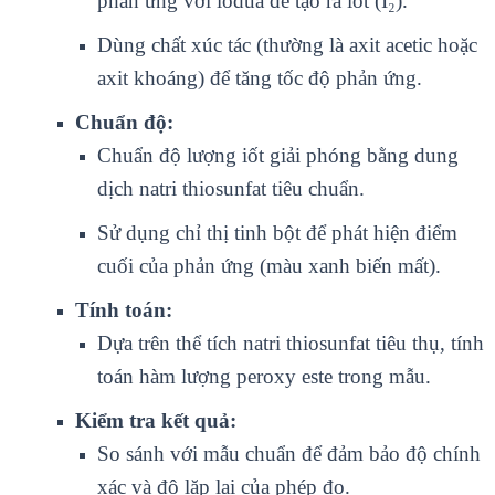
phản ứng với iodua để tạo ra iốt (I₂).
Dùng chất xúc tác (thường là axit acetic hoặc
axit khoáng) để tăng tốc độ phản ứng.
Chuẩn độ:
Chuẩn độ lượng iốt giải phóng bằng dung
dịch natri thiosunfat tiêu chuẩn.
Sử dụng chỉ thị tinh bột để phát hiện điểm
cuối của phản ứng (màu xanh biến mất).
Tính toán:
Dựa trên thể tích natri thiosunfat tiêu thụ, tính
toán hàm lượng peroxy este trong mẫu.
Kiểm tra kết quả:
So sánh với mẫu chuẩn để đảm bảo độ chính
xác và độ lặp lại của phép đo.