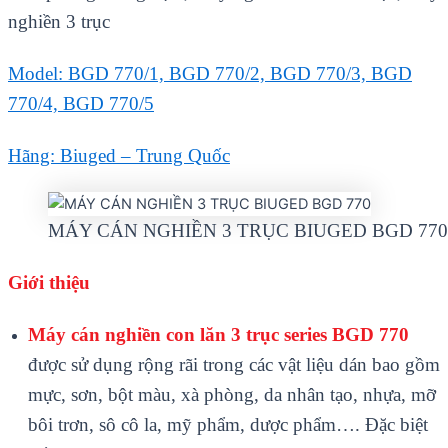
nghiền 3 trục
Model: BGD 770/1, BGD 770/2, BGD 770/3, BGD
770/4, BGD 770/5
H
ãng: Biuged – Trung Qu
ốc
MÁY CÁN NGHIỀN 3 TRỤC BIUGED BGD 770
Giới thiệu
Máy cán nghiền con lăn 3 trục series BGD 770
đư
ợc sử dụng rộng r
ãi trong các v
ật liệu d
án bao g
ồm
mực, sơn, bột m
àu, xà phòng, da nhân t
ạo, nhựa, mỡ
b
ôi trơn, sô cô la, mỹ phẩm, dược phẩm…. Đ
ặc biệt