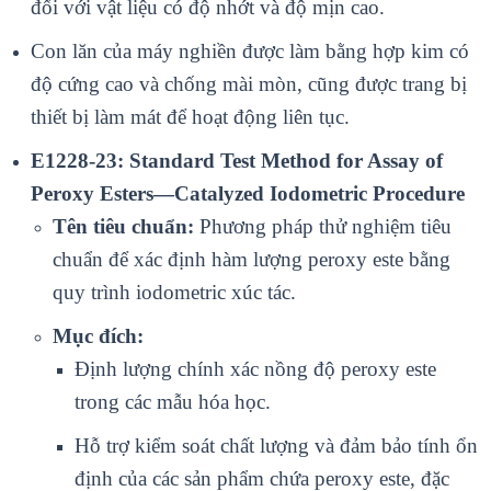
đối với vật liệu c
ó đ
ộ nhớt v
à đ
ộ mịn cao.
Con lăn của m
áy nghi
ền được l
àm b
ằng hợp kim c
ó
đ
ộ cứng cao v
à ch
ống m
ài mòn, cũng đư
ợc trang bị
thiết bị l
àm mát đ
ể hoạt động li
ên t
ục.
E1228-23: Standard Test Method for Assay of
Peroxy Esters—Catalyzed Iodometric Procedure
Tên tiêu chuẩn:
Phương pháp thử nghiệm tiêu
chuẩn để xác định hàm lượng peroxy este bằng
quy trình iodometric xúc tác.
Mục đích:
Định lượng chính xác nồng độ peroxy este
trong các mẫu hóa học.
Hỗ trợ kiểm soát chất lượng và đảm bảo tính ổn
định của các sản phẩm chứa peroxy este, đặc