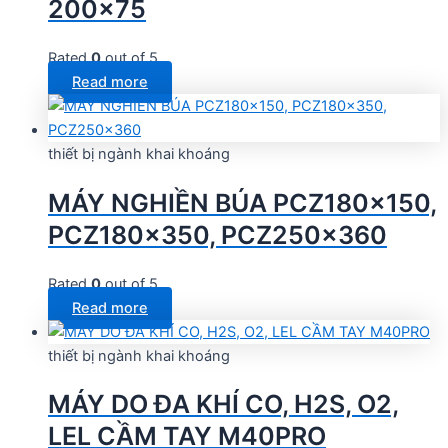
200×75
Rated
0
out of 5
Read more
thiết bị ngành khai khoáng
MÁY NGHIỀN BÚA PCZ180x150,
PCZ180×350, PCZ250×360
Rated
0
out of 5
Read more
thiết bị ngành khai khoáng
MÁY DO ĐA KHÍ CO, H2S, O2,
LEL CẦM TAY M40PRO