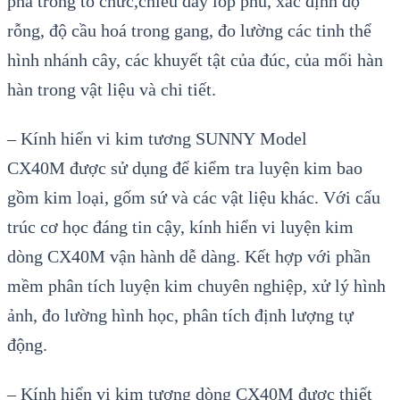
pha trong tổ chức,chiều dày lóp phủ, xác định độ
rỗng, độ cầu hoá trong gang, đo lường các tinh thể
hình nhánh cây, các khuyết tật của đúc, của mối hàn
hàn trong vật liệu và chi tiết.
–
Kính hi
ển vi kim tương
SUNNY
Model
CX40M
được sử dụng để kiểm tra luyện kim bao
gồm kim loại, gốm sứ và các vật liệu khác. Với cấu
trúc cơ học đáng tin cậy, kính hiển vi luyện kim
dòng CX40M vận hành dễ dàng. Kết hợp với phần
mềm phân tích luyện kim chuyên nghiệp, xử lý hình
ảnh, đo lường hình học, phân tích định lượng tự
động.
– Kính hiển vi kim tương dòng CX40M được thiết