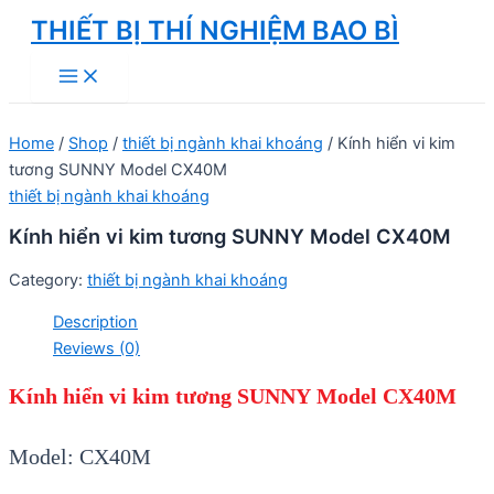
Skip
THIẾT BỊ THÍ NGHIỆM BAO BÌ
to
Main
content
Menu
Home
/
Shop
/
thiết bị ngành khai khoáng
/ Kính hiển vi kim
tương SUNNY Model CX40M
thiết bị ngành khai khoáng
Kính hiển vi kim tương SUNNY Model CX40M
Category:
thiết bị ngành khai khoáng
Description
Reviews (0)
Kính hi
ển vi kim tương
SUNNY
Model CX40M
Model: CX40M