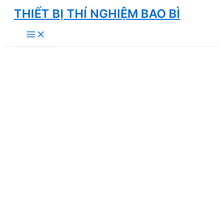
Skip
THIẾT BỊ THÍ NGHIỆM BAO BÌ
to
Main
content
Menu