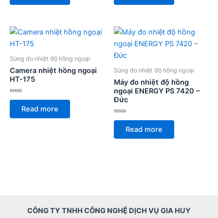
of
of
5
5
Súng đo nhiệt độ hồng ngoại
Camera nhiệt hồng ngoại
Súng đo nhiệt độ hồng ngoại
HT-175
Máy đo nhiệt độ hồng
ngoại ENERGY PS 7420 –
Đức
Rated
0
Read more
out
of
Rated
5
0
Read more
out
of
5
CÔNG TY TNHH CÔNG NGHỆ DỊCH VỤ GIA HUY