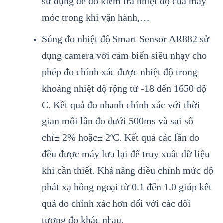
sử dụng để đo kiểm tra nhiệt độ của m
áy
móc trong khi v
ận h
ành,…
Súng đo nhi
ệt độ Smart Sensor AR882
sử
dụng camera với cảm biến si
êu nh
ạy cho
ph
ép đo chính xác đư
ợc nhiệt độ trong
khoảng nhiệt độ rộng từ -18 đến 1650 độ
C. Kết quả đo nhanh ch
ính xác v
ới thời
gian mỗi lần đo dưới 500ms v
à sai s
ố
chỉ
± 2% ho
ặc
± 2ºC. K
ết quả c
ác l
ần đo
đều được m
áy lưu l
ại để truy xuất dữ liệu
khi cần thiết. Khả năng điều chỉnh mức độ
ph
át x
ạ hồng ngoại từ 0.1 đến 1.0 gi
úp k
ết
quả đo ch
ính xác hơn đ
ối với c
ác đ
ối
tượng đo kh
ác nhau.