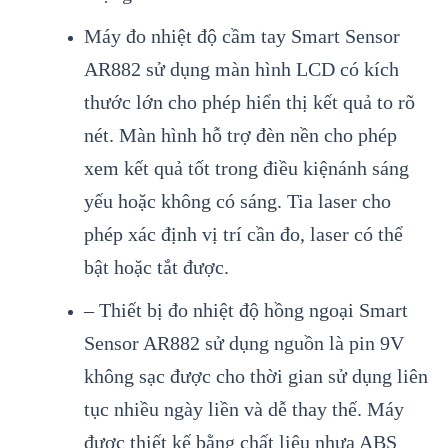
Máy đo nhi
ệt độ cầm tay Smart Sensor
AR882
sử dụng m
àn hình LCD có kích
thư
ớc lớn cho ph
ép hi
ển thị kết quả to r
õ
nét. Màn hình h
ỗ trợ đ
èn n
ền cho ph
ép
xem k
ết quả tốt trong điều kiện
ánh sáng
y
ếu hoặc kh
ông có sáng. Tia laser cho
phép xác đ
ịnh vị tr
í c
ần đo, laser c
ó th
ể
bật hoặc tắt được.
–
Thiết bị đo nhiệt độ hồng ngoại Smart
Sensor AR882
sử dụng nguồn l
à pin 9V
không s
ạc được cho thời gian sử dụng li
ên
t
ục nhiều ng
ày li
ền v
à d
ễ thay thế. M
áy
đư
ợc thiết kế bằng chất liệu nhựa ABS