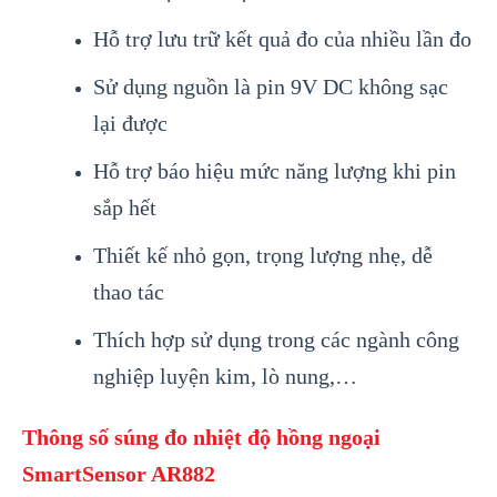
Hỗ trợ lưu trữ kết quả đo của nhiều lần đo
Sử dụng nguồn l
à pin 9V DC không s
ạc
lại được
Hỗ trợ b
áo hi
ệu mức năng lượng khi pin
sắp hết
Thiết kế nhỏ gọn, trọng lượng nhẹ, dễ
thao t
ác
Thích h
ợp sử dụng trong c
ác ngành công
nghi
ệp luyện kim, l
ò nung,…
Th
ông s
ố s
úng đo nhi
ệt độ hồng ngoại
SmartSensor AR882