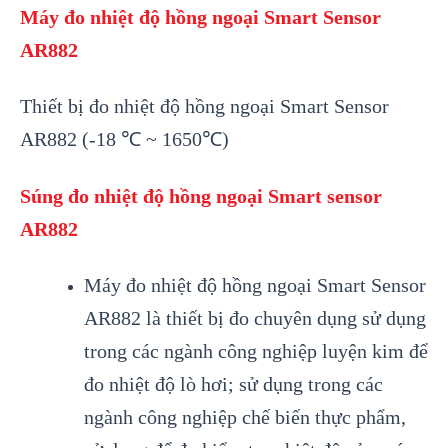
Máy đo nhiệt độ hồng ngoại Smart Sensor
AR882
Thiết bị đo nhiệt độ hồng ngoại Smart Sensor
AR882 (-18 ℃ ~ 1650℃)
Súng đo nhiệt độ hồng ngoại Smart sensor
AR882
M
áy đo nhi
ệt độ hồng ngoại Smart Sensor
AR882
l
à thi
ết bị đo chuy
ên d
ụng sử dụng
trong c
ác ngành công nghi
ệp luyện kim để
đo nhiệt độ l
ò hơi; s
ử dụng trong c
ác
ngành công nghi
ệp chế biến thực phẩm,