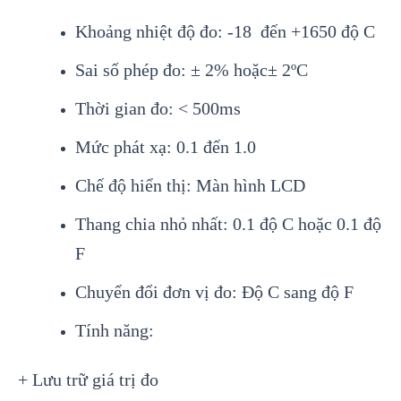
Khoảng nhiệt độ đo: -18 đến +1650 độ C
Sai số ph
ép đo: ± 2% ho
ặc
± 2ºC
Th
ời gian đo: < 500ms
Mức ph
át x
ạ: 0.1 đến 1.0
Chế độ hiển thị: M
àn hình LCD
Thang chia nh
ỏ nhất: 0.1 độ C hoặc 0.1 độ
F
Chuyển đổi đơn vị đo: Độ C sang độ F
T
ính năng:
+ Lưu tr
ữ gi
á tr
ị đo