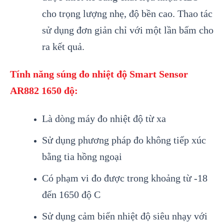
cho trọng lượng nhẹ, độ bền cao. Thao t
ác
s
ử dụng đơn giản chỉ với một lần bấm cho
ra kết quả.
T
ính năng súng đo nhi
ệt độ Smart Sensor
AR882 1650 độ:
L
à dòng máy đo nhi
ệt độ từ xa
Sử dụng phương ph
áp đo không ti
ếp x
úc
b
ằng tia hồng ngoại
C
ó ph
ạm vi đo được trong khoảng từ -18
đến 1650 độ C
Sử dụng cảm biến nhiệt độ si
êu nh
ạy với