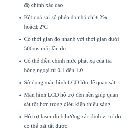
độ ch
ính xác cao
K
ết quả sai số ph
ép đo nh
ỏ chỉ
± 2%
ho
ặc
± 2ºC
Có th
ời gian đo nhanh với thời gian dưới
500ms mỗi lần đo
C
ó th
ể điều chỉnh mức ph
át x
ạ của tia
hồng ngoại từ 0.1 đến 1.0
Sử dụng m
àn hình LCD l
ớn để quan s
át
Màn hình LCD h
ỗ trợ đ
èn n
ền gi
úp quan
sát t
ốt hơn trong điều kiện thiếu s
áng
H
ỗ trợ laser định hướng x
ác đ
ịnh vị tr
í đo
có th
ể bật tắt được