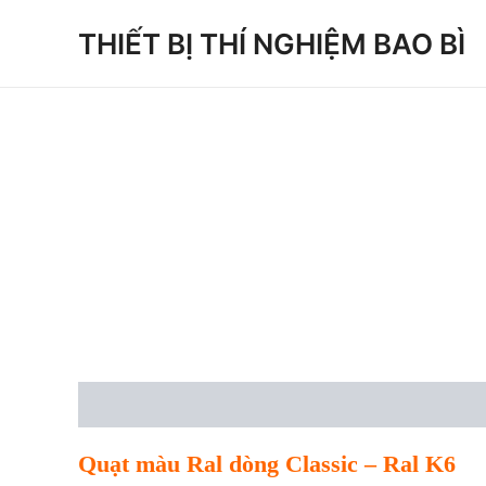
Skip
THIẾT BỊ THÍ NGHIỆM BAO BÌ
to
content
Description
Reviews (0)
Quạt màu Ral dòng Classic – Ral K6