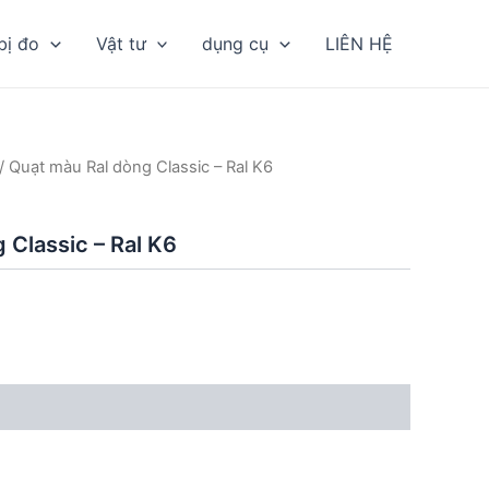
bị đo
Vật tư
dụng cụ
LIÊN HỆ
/ Quạt màu Ral dòng Classic – Ral K6
 Classic – Ral K6