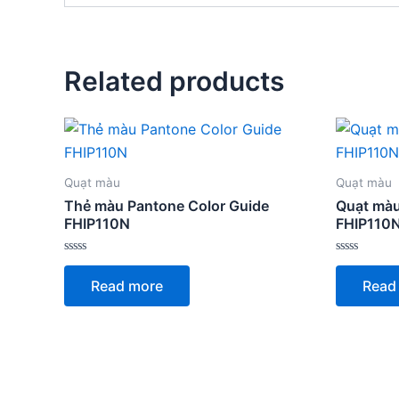
Related products
Quạt màu
Quạt màu
Thẻ màu Pantone Color Guide
Quạt màu
FHIP110N
FHIP110
Rated
Rated
0
0
Read more
Read
out
out
of
of
5
5