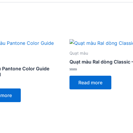
Quạt màu
Quạt màu Ral dòng Classic –
 Pantone Color Guide
N
Rated
0
Read more
out
of
5
 more