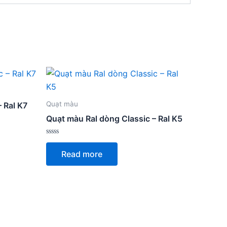
Quạt màu
 Ral K7
Quạt màu Ral dòng Classic – Ral K5
Rated
0
Read more
out
of
5