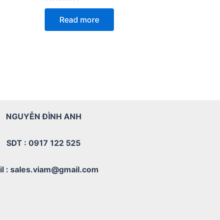
Rated
0
Read more
out
of
5
NGUYỄN ĐÌNH ANH
SDT : 0917 122 525
il : sales.viam@gmail.com