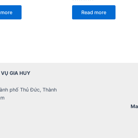
Rated
0
 more
Read more
out
of
5
 VỤ GIA HUY
ành phố Thủ Đức, Thành
am
Ma