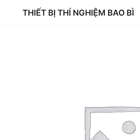
Skip
THIẾT BỊ THÍ NGHIỆM BAO BÌ
to
content