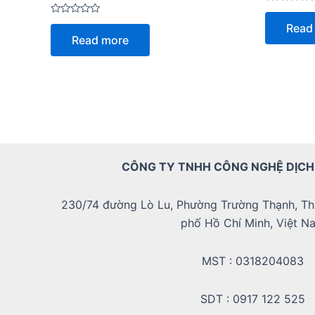
Rated
0
Rated
Read
out
0
Read more
of
out
5
of
5
CÔNG TY TNHH CÔNG NGHỆ DỊCH
230/74 đường Lò Lu, Phường Trường Thạnh, Th
phố Hồ Chí Minh, Việt N
MST : 0318204083
SDT : 0917 122 525