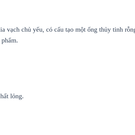
chia vạch chủ yếu, có cấu tạo một ống thủy tinh rỗ
n phẩm.
hất lỏng.