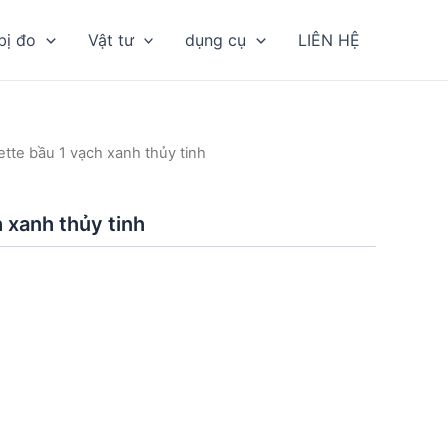
bị đo
Vật tư
dụng cụ
LIÊN HỆ
ette bầu 1 vạch xanh thủy tinh
 xanh thủy tinh