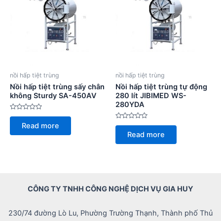
nồi hấp tiệt trùng
nồi hấp tiệt trùng
Nồi hấp tiệt trùng sấy chân
Nồi hấp tiệt trùng tự động
không Sturdy SA-450AV
280 lít JIBIMED WS-
280YDA
Rated
0
Rated
Read more
out
0
of
Read more
out
5
of
5
CÔNG TY TNHH CÔNG NGHỆ DỊCH VỤ GIA HUY
230/74 đường Lò Lu, Phường Trường Thạnh, Thành phố Thủ