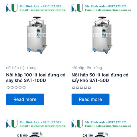
nồi hấp tiệt trùng
nồi hấp tiệt trùng
Nồi hấp 100 lít loại đứng có
Nồi hấp 50 lít loại đứng có
sấy khô SAT-100D
sấy khô SAT-50D
Rated
Rated
0
0
Read more
Read more
out
out
of
of
5
5