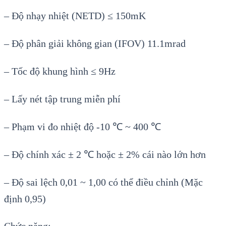
– Đ
ộ nhạy nhiệt (NETD) ≤
150mK
–
Độ ph
ân gi
ải kh
ông gian (IFOV) 11.1mrad
– T
ốc độ khung h
ình ≤ 9Hz
– L
ấy n
ét t
ập trung miễn ph
í
– Ph
ạm vi đo nhiệt độ -10
℃
~ 400 ℃
– Đ
ộ ch
ính xác ± 2 ℃ ho
ặc
± 2% cái nào l
ớn hơn
–
Độ sai lệch 0,01 ~ 1,00 c
ó th
ể điều chỉnh
(Mặc
định 0,95)