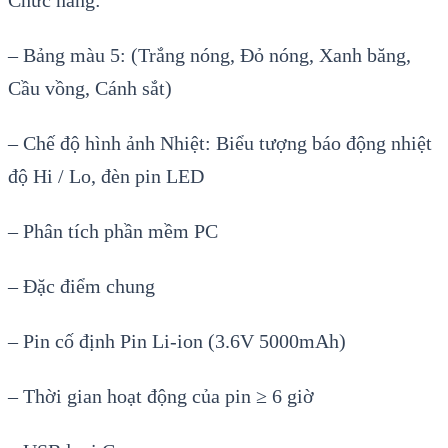
Chức năng
:
–
Bảng m
àu 5: (Tr
ắng n
óng, Đ
ỏ n
óng, Xanh băng,
C
ầu vồng, C
ánh s
ắt)
–
Chế độ h
ình
ảnh Nhiệt
:
Biểu tượng b
áo đ
ộng nhiệt
độ Hi / Lo, đ
èn pin LED
– Phân tích ph
ần mềm PC
–
Đặc điểm chung
–
Pin cố định Pin Li-ion (3.6V 5000mAh)
–
Thời gian hoạt động của pin ≥ 6 giờ