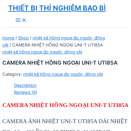
Skip
THIẾT BỊ THÍ NGHIỆM BAO BÌ
to
Main
content
Menu
Home
/
Shop
/
nhiệt kế hồng ngoại đo người- động
vật
/ CAMERA NHIỆT HỒNG NGOẠI UNI-T UTI85A
nhiệt kế hồng ngoại đo người- động vật
CAMERA NHIỆT HỒNG NGOẠI UNI-T UTI85A
Category:
nhiệt kế hồng ngoại đo người- động vật
Description
Reviews (0)
CAMERA NHI
ỆT
HỒNG NGOẠI
UNI-T UTI85A
CAMERA ẢNH NHIỆT UNI-T UTI85A DẢI NHIỆT
0