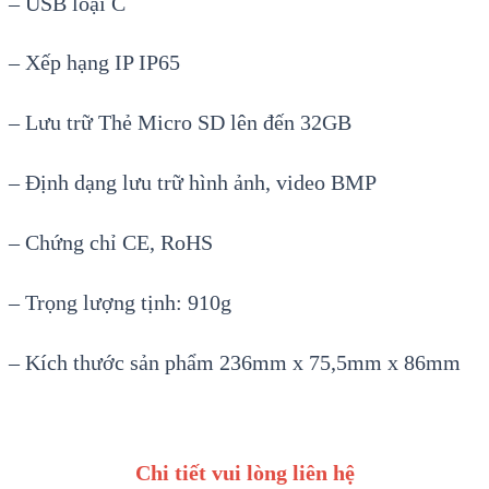
–
USB loại C
–
Xếp hạng IP IP65
–
Lưu trữ Thẻ Micro SD l
ên đ
ến 32GB
–
Định dạng lưu trữ h
ình
ảnh, video BMP
–
Chứng chỉ CE, RoHS
–
Trọng lượng tịnh
:
910g
–
K
ích thư
ớc sản phẩm 236mm
x 75,5mm x 86mm
Chi tiết vui lòng liên hệ