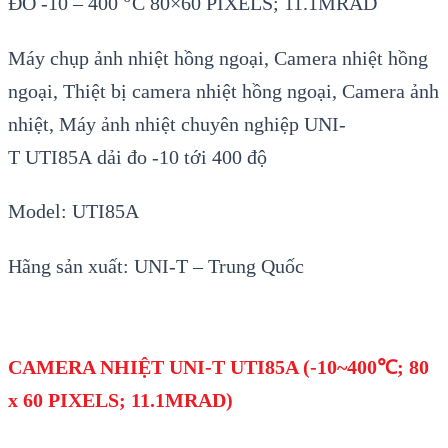
ĐO -10 – 400
C 80×60 PIXELS; 11.1MRAD
Máy chụp ảnh nhiệt hồng ngoại, Camera nhiệt hồng
ngoại, Thiệt bị camera nhiệt hồng ngoại, Camera ảnh
nhiệt, Máy ảnh nhiệt chuyên nghiệp UNI-
T
UTI85A
dải đo -10 tới 400 độ
Model: UTI85A
Hãng s
ản xuất: UNI-T
–
Trung Quốc
CAMERA NHI
ỆT UNI-T UTI85A (-10~400
℃
; 80
x 60 PIXELS; 11.1MRAD)