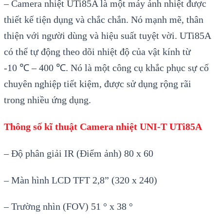
– Camera nhiệt UTi85A là m
ột m
áy
ảnh nhiệt được
thiết kế tiện dụng v
à ch
ắc chắn. N
ó m
ạnh mẽ, th
ân
thi
ện với người d
ùng và hi
ệu suất tuyệt vời. UTi85A
c
ó th
ể tự động theo d
õi nhi
ệt độ của vật k
ính t
ừ
-10
℃
– 400 ℃. Nó là m
ột c
ông c
ụ khắc phục sự cố
chuy
ên nghi
ệp tiết kiệm, được sử dụng rộng r
ãi
trong nhi
ều ứng dụng.
Th
ông s
ố kĩ thuật Camera nhiệt UNI-T UTi85A
–
Độ ph
ân gi
ải IR (Điểm ảnh) 80 x
60
– Màn hình LCD TFT 2,8” (320 x 240)
– Trư
ờng nh
ìn (FOV) 51 ° x 38 °