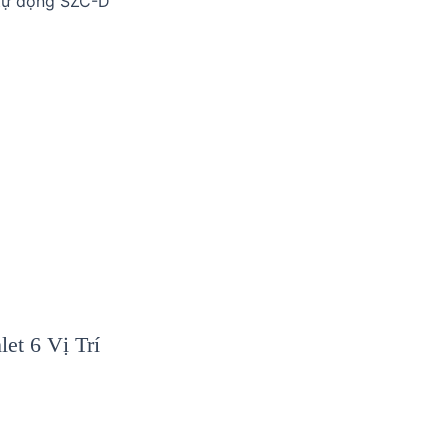
 tự động SZC-D
let 6 Vị Trí