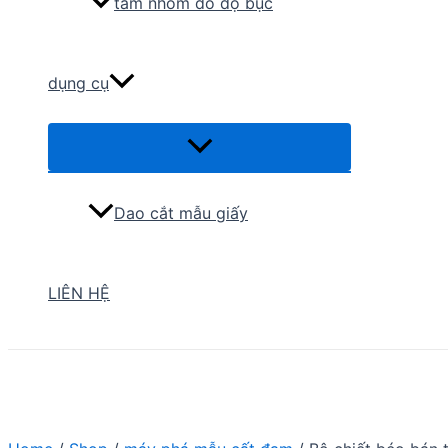
tấm nhôm đo độ bục
dụng cụ
Menu
Toggle
Dao cắt mẫu giấy
LIÊN HỆ