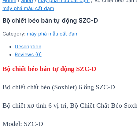
Home
/
Shop
/
máy phá mẫu cất đạm
/ Bộ chiết béo bán
máy phá mẫu cất đạm
Bộ chiết béo bán tự động SZC-D
Category:
máy phá mẫu cất đạm
Description
Reviews (0)
Bộ chiết béo bán tự động SZC-D
Bộ chiết chất béo (Soxhlet) 6 ống SZC-D
Bộ chiết xơ tinh 6 vị trí, Bộ Chiết Chất Béo Soxh
Model: SZC-D