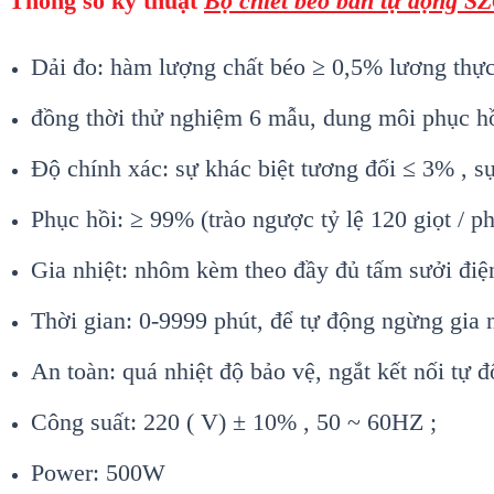
Thông số kỹ thuật
Bộ chiết béo bán tự động S
Dải đo: hàm lượng chất béo ≥ 0,5% lương thực
đồng thời thử nghiệm 6 mẫu, dung môi phục h
Độ chính xác: sự khác biệt tương đối ≤ 3% , s
Phục hồi: ≥ 99% (trào ngược tỷ lệ 120 giọt / p
Gia nhiệt: nhôm kèm theo đầy đủ tấm sưởi điệ
Thời gian: 0-9999 phút, để tự động ngừng gia n
An toàn: quá nhiệt độ bảo vệ, ngắt kết nối tự 
Công suất: 220 ( V) ± 10% , 50 ~ 60HZ ;
Power: 500W