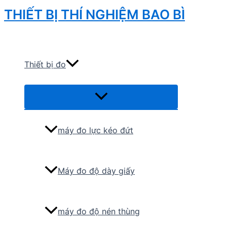
Skip
THIẾT BỊ THÍ NGHIỆM BAO BÌ
to
Search
content
Thiết bị đo
Menu
Toggle
máy đo lực kéo đứt
Máy đo độ dày giấy
máy đo độ nén thùng