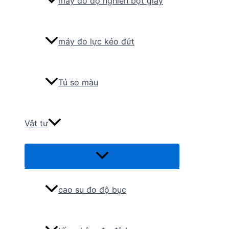
máy đo độ nghiền bột giấy
máy đo lực kéo đứt
Tủ so màu
Vật tư
Menu
Toggle
cao su đo độ bục