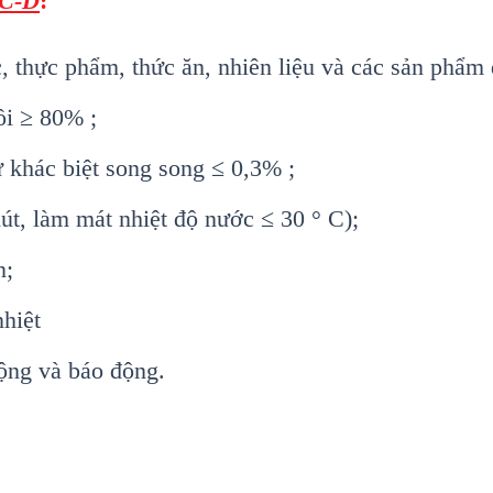
ZC-D
:
, thực phẩm, thức ăn, nhiên liệu và các sản phẩ
ồi ≥ 80% ;
ự khác biệt song song ≤ 0,3% ;
hút, làm mát nhiệt độ nước ≤ 30 ° C);
n;
hiệt
động và báo động.