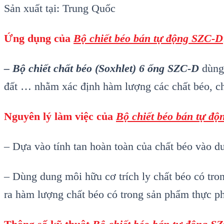
Sản xuất tại: Trung Quốc
Ứng dụng
của
Bộ chiết béo bán tự động SZC-D
–
Bộ chiết chất béo (Soxhlet) 6 ống SZC-D
dùng
đất … nhằm xác định hàm lượng các chất béo, chấ
Nguyên lý làm việc của
Bộ chiết béo bán tự đ
– Dựa vào tính tan hoàn toàn của chất béo vào 
– Dùng dung môi hữu cơ trích ly chất béo có tro
ra hàm lượng chất béo có trong sản phẩm thực p