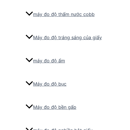
máy đo độ thấm nước cobb
Máy đo độ tráng sáng của giấy
máy đo độ ẩm
Máy đo độ bục
Máy đo độ bền gấp