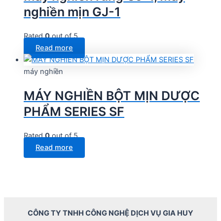
nghiền mịn GJ-1
Rated
0
out of 5
Read more
máy nghiền
MÁY NGHIỀN BỘT MỊN DƯỢC
PHẨM SERIES SF
Rated
0
out of 5
Read more
CÔNG TY TNHH CÔNG NGHỆ DỊCH VỤ GIA HUY