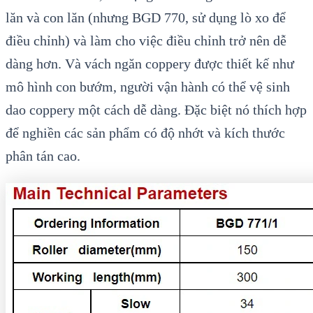
lăn v
à con lăn (nhưng BGD 770, s
ử dụng l
ò xo đ
ể
điều chỉnh) v
à làm cho vi
ệc điều chỉnh trở n
ên d
ễ
d
àng hơn. Và vách ngăn coppery đư
ợc thiết kế như
m
ô hình con bư
ớm, người vận h
ành có th
ể vệ sinh
dao coppery một c
ách d
ễ d
àng. Đ
ặc biệt n
ó thích h
ợp
để nghiền c
ác s
ản phẩm c
ó đ
ộ nhớt v
à kích thư
ớc
ph
ân tán cao.