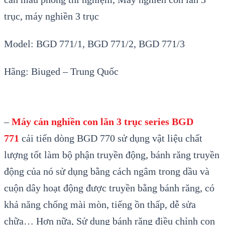
trục
, máy nghiền 3 trục
Model: BGD 771/1, BGD 771/2, BGD 771/3
H
ãng: Biuged – Trung Qu
ốc
–
Máy cán nghiền con lăn 3 trục series BGD
771
c
ải tiến d
òng BGD 770 s
ử dụng vật liệu chất
lượng tốt l
àm b
ộ phận truyền động, b
ánh răng truy
ền
động của n
ó s
ử dụng
bằng
c
ách ngâm trong d
ầu v
à
cu
ộn d
ây ho
ạt động được truyền bằng b
ánh răng, có
kh
ả năng chống m
ài mòn, ti
ếng ồn
th
ấp, dễ sửa
chữa… Hơn nữa, Sử dụng b
ánh răng đi
ều chỉnh con