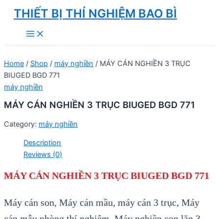
Skip
THIẾT BỊ THÍ NGHIỆM BAO BÌ
to
Main
content
Menu
Home
/
Shop
/
máy nghiền
/ MÁY CÁN NGHIỀN 3 TRỤC
BIUGED BGD 771
máy nghiền
MÁY CÁN NGHIỀN 3 TRỤC BIUGED BGD 771
Category:
máy nghiền
Description
Reviews (0)
MÁY CÁN NGHIỀN 3 TRỤC BIUGED BGD 771
Máy cán son, Máy cán mầu, máy cán 3 trục, Máy
cán mẫu phòng thí nghiệm,
Máy nghiền con lăn 3