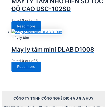
MÁY LY TÂM NHỎ HIỆN SỐ TỐC
ĐỘ CAO DSC-102SD
Rated
0
out of 5
Read more
máy ly tâm
Máy ly tâm mini DLAB D1008
Rated
0
out of 5
Read more
CÔNG TY TNHH CÔNG NGHỆ DỊCH VỤ GIA HUY