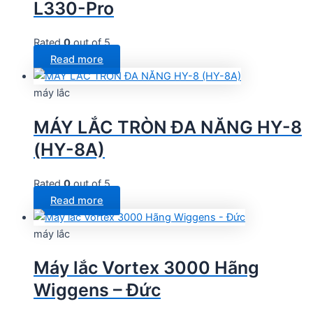
L330-Pro
Rated
0
out of 5
Read more
máy lắc
MÁY LẮC TRÒN ĐA NĂNG HY-8
(HY-8A)
Rated
0
out of 5
Read more
máy lắc
Máy lắc Vortex 3000 Hãng
Wiggens – Đức