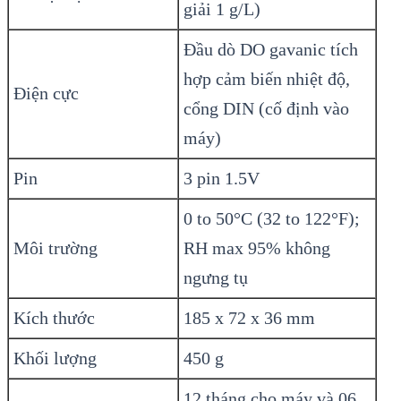
giải 1 g/L)
Đầu dò DO gavanic tích
hợp cảm biến nhiệt độ,
Điện cực
cổng DIN (cố định vào
máy)
Pin
3 pin 1.5V
0 to 50°C (32 to 122°F);
Môi trường
RH max 95% không
ngưng tụ
Kích thước
185 x 72 x 36 mm
Khối lượng
450 g
12 tháng cho máy và 06