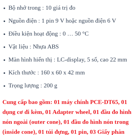
B
ộ nhớ trong : 10 gi
á tr
ị đo
Nguồn điện : 1 pin 9 V hoặc nguồn điện 6 V
Điều kiện hoạt động : 0 … 50
°C
V
ật liệu : Nhựa ABS
M
àn hình hi
ển thị : LC-display, 5 số, cao 22 mm
K
ích thư
ớc : 160 x 60 x 42 mm
Trọng lượng : 200 g
Cung cấp bao gồm:
01 máy chính PCE-DT65, 01
dụng cơ đi kèm, 01 Adapter wheel, 01 đầu đo hình
nón ngoài (outer cone), 01 đầu đo hình nón trong
(inside cone), 01 túi đựng, 01 pin, 03 Giấy phản