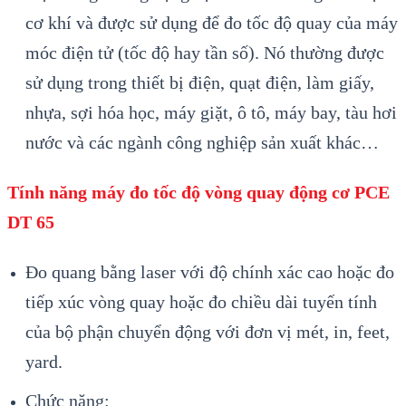
cơ kh
í và đư
ợc sử dụng để đo tốc độ quay của m
áy
móc đi
ện tử (tốc độ hay tần số). N
ó thư
ờng được
sử dụng trong thiết bị điện, quạt điện, l
àm gi
ấy,
nhựa, sợi h
óa h
ọc, m
áy gi
ặt,
ô tô, máy bay, tàu hơi
nư
ớc v
à các ngành công nghi
ệp sản xuất kh
ác…
Tính năng m
áy đo tốc độ vòng quay động cơ PCE
DT 65
Đo quang b
ằng laser với độ ch
ính xác cao ho
ặc đo
tiếp x
úc vòng quay ho
ặc đo chiều d
ài tuy
ến t
ính
c
ủa bộ phận chuyển động với đơn vị m
ét, in, feet,
yard.
Ch
ức năng: