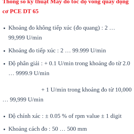
Thông sỗ kỹ thuật
Máy đo tốc độ vòng quay động
cơ PCE DT 65
Khoảng đo kh
ông ti
ếp x
úc (đo quang) : 2 …
99,999 U/min
Kho
ảng đo tiếp x
úc : 2 … 99.999 U/min
Đ
ộ ph
ân gi
ải : + 0.1 U/min trong khoảng đo từ 2.0
… 9999.9 U/min
+ 1 U/min trong khoảng đo từ 10,000
… 99,999 U/min
Độ ch
ính xác : ± 0.05 % of rpm value ± 1 digit
Kho
ảng c
ách đo : 50 … 500 mm