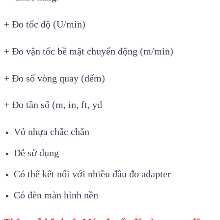
+
Đo tốc độ (U/min)
+
Đo vận tốc bề mặt chuyển động (m/min)
+
Đo số v
òng quay (đ
ếm)
+
Đo tần số (m, in, ft, yd
Vỏ nhựa chắc chắn
Dễ sử dụng
C
ó th
ể kết nối với nhiều đầu đo adapter
C
ó đèn màn hình n
ền