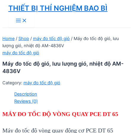
Skip
THIẾT BỊ THÍ NGHIỆM BAO BÌ
to
Main
content
Menu
Home
/
Shop
/
máy đo tốc độ gió
/ Máy đo tốc độ gió, lưu
lượng gió, nhiệt độ AM-4836V
máy đo tốc độ gió
Máy đo tốc độ gió, lưu lượng gió, nhiệt độ AM-
4836V
Category:
máy đo tốc độ gió
Description
Reviews (0)
MÁY ĐO TỐC ĐỘ VÒNG QUAY PCE DT 65
Máy đo tốc độ vòng quay động cơ PCE DT 65