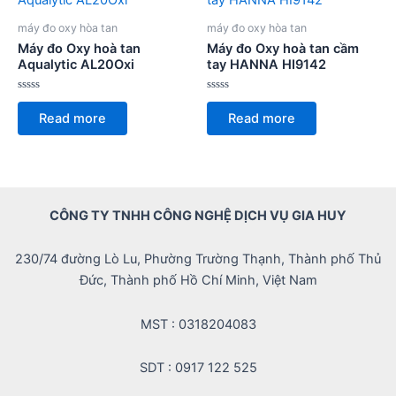
máy đo oxy hòa tan
máy đo oxy hòa tan
Máy đo Oxy hoà tan
Máy đo Oxy hoà tan cầm
Aqualytic AL20Oxi
tay HANNA HI9142
Rated
Rated
0
0
Read more
Read more
out
out
of
of
5
5
CÔNG TY TNHH CÔNG NGHỆ DỊCH VỤ GIA HUY
230/74 đường Lò Lu, Phường Trường Thạnh, Thành phố Thủ
Đức, Thành phố Hồ Chí Minh, Việt Nam
MST : 0318204083
SDT : 0917 122 525