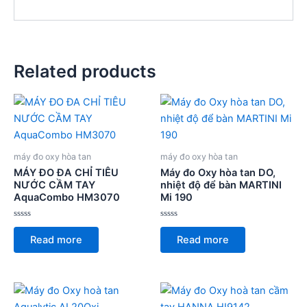
Related products
máy đo oxy hòa tan
máy đo oxy hòa tan
MÁY ĐO ĐA CHỈ TIÊU
Máy đo Oxy hòa tan DO,
NƯỚC CẦM TAY
nhiệt độ để bàn MARTINI
AquaCombo HM3070
Mi 190
Rated
Rated
0
0
Read more
Read more
out
out
of
of
5
5