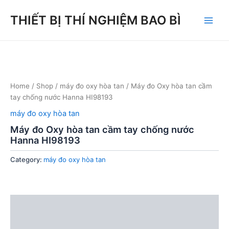
Skip
THIẾT BỊ THÍ NGHIỆM BAO BÌ
to
Main
content
Men
Home
/
Shop
/
máy đo oxy hòa tan
/ Máy đo Oxy hòa tan cầm
tay chống nước Hanna HI98193
máy đo oxy hòa tan
Máy đo Oxy hòa tan cầm tay chống nước
Hanna HI98193
Category:
máy đo oxy hòa tan
Description
Reviews (0)