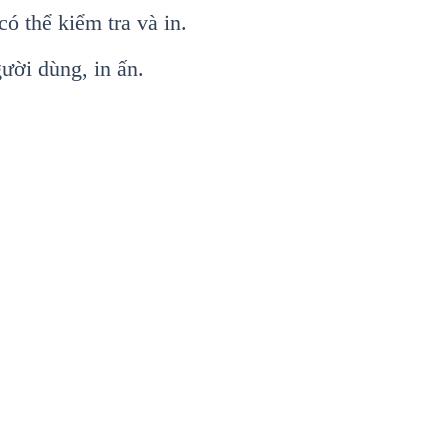
có th
ể kiểm tra v
à in.
gười d
ùng, in
ấn.