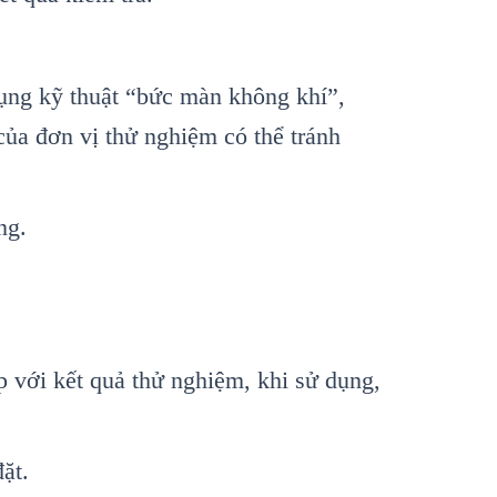
ụng kỹ thuật “bức m
àn không khí”,
của đơn vị thử
n
ghiệm c
ó th
ể tr
ánh
ng.
p với kết quả thử nghiệm, khi sử dụng,
đ
ặt.