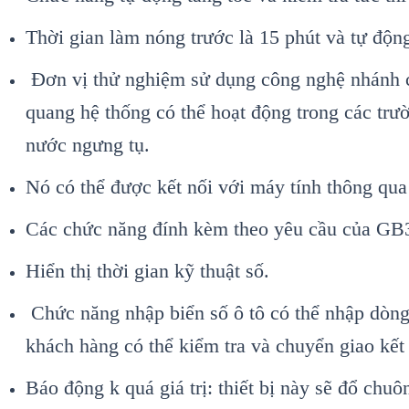
Thời gian l
àm nóng trư
ớc l
à 15 phút và t
ự động
Đơn v
ị thử nghiệm sử dụng c
ông ngh
ệ nh
ánh 
quang h
ệ thống c
ó th
ể hoạt động trong c
ác trư
nư
ớc ngưng tụ.
N
ó có th
ể được kết nối với m
áy tính thông qua
Các ch
ức năng đ
ính kèm theo yêu c
ầu của GB
Hiển thị thời gian kỹ thuật số.
Chức năng nhập biển số
ô tô có th
ể nhập d
òng
kh
ách hàng có th
ể kiểm tra v
à chuy
ển giao kết
B
áo đ
ộng k qu
á giá tr
ị: thiết bị n
ày s
ẽ đổ chu
ôn