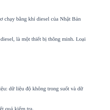
cơ chạy bằng kh
í diesel c
ủa Nhật Bản
 diesel, là m
ột thiết bị th
ông minh. Lo
ại
iệu: dữ liệu độ kh
ông trong su
ốt v
à d
ữ
kết quả kiểm tra.