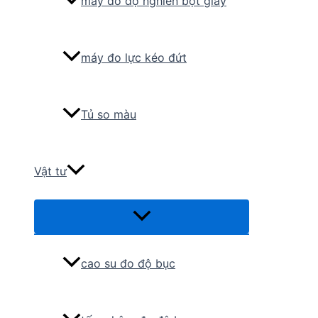
máy đo độ nghiền bột giấy
máy đo lực kéo đứt
Tủ so màu
Vật tư
Menu
Toggle
cao su đo độ bục