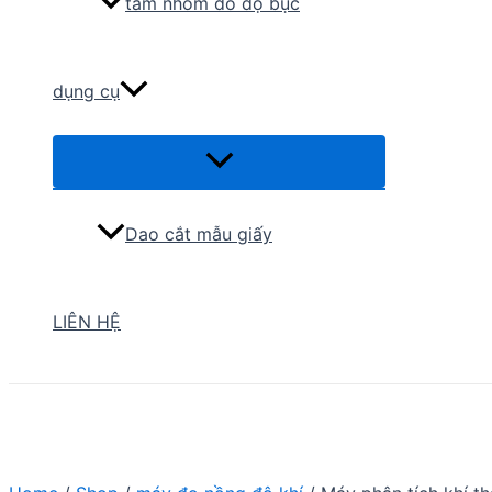
tấm nhôm đo độ bục
dụng cụ
Menu
Toggle
Dao cắt mẫu giấy
LIÊN HỆ