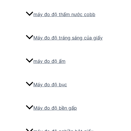
máy đo độ thấm nước cobb
Máy đo độ tráng sáng của giấy
máy đo độ ẩm
Máy đo độ bục
Máy đo độ bền gấp