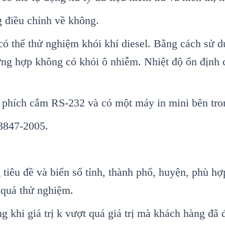
 điều chỉnh về kh
ông.
có th
ể thử nghiệm kh
ói khí diesel. B
ằng c
ách s
ử d
ờng hợp kh
ông có khói ô nhi
ễm. Nhiệt độ ổn định 
 phích c
ắm RS-232 v
à có m
ột m
áy in mini bên tro
3847-2005.
 tiêu đ
ề v
à bi
ển số tỉnh, th
ành ph
ố, huyện
, phù h
ợ
 quả thử nghiệm.
g khi giá tr
ị k vượt qu
á giá tr
ị m
à khách hàng đã 