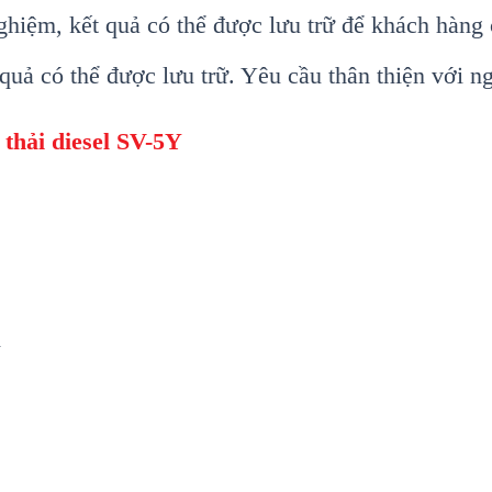
ghi
ệm, kết quả c
ó th
ể được lưu trữ để kh
ách hàng 
 quả c
ó th
ể được lưu trữ. Y
êu c
ầu th
ân thi
ện với n
 thải diesel SV-5Y
1