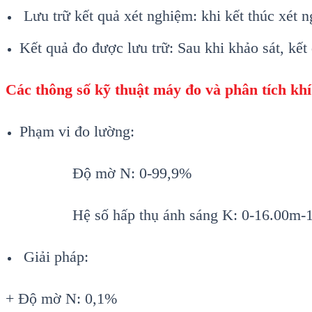
Lưu trữ kết quả x
ét nghi
ệm: khi kết th
úc xét n
K
ết quả đo được lưu trữ: Sau khi khảo s
át, k
ết
C
ác thông s
ố kỹ thuật
máy đo và phân tích khí
P
hạm vi đo lường:
Độ mờ N: 0-99,9%
Hệ số hấp thụ
ánh sáng K: 0-16.00m-
Gi
ải ph
áp:
+ Đ
ộ mờ N: 0,1%