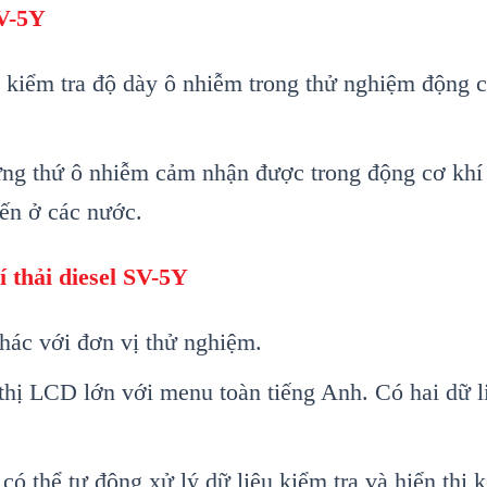
SV-5Y
 kiểm tra độ d
ày ô nhi
ễm trong thử nghiệm động 
ững thứ
ô nhi
ễm cảm nhận được trong động cơ kh
í
ến
ở các nước.
í thải diesel SV-5Y
kh
ác v
ới đơn vị thử nghiệm.
thị LCD lớn với menu to
àn ti
ếng Anh. C
ó hai d
ữ l
 có th
ể tự động xử l
ý d
ữ liệu kiểm tra v
à hi
ển thị 