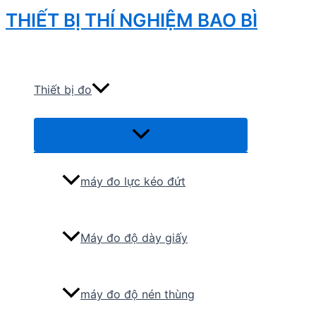
Skip
THIẾT BỊ THÍ NGHIỆM BAO BÌ
to
Search
content
Thiết bị đo
Menu
Toggle
máy đo lực kéo đứt
Máy đo độ dày giấy
máy đo độ nén thùng