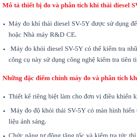
Mô tả thiết bị đo và phân tích khí thải diesel 
M
áy đo khí thải diesel SV-5Y đư
ợc sử dụng để
hoặc Nh
à máy R&D CE.
Máy đo khói diesel SV-5Y có th
ể kiểm tra nh
c
ông c
ụ n
ày s
ử dụng c
ông ngh
ệ kiểm tra ti
ên ti
Nh
ững đặc điểm ch
ính máy đo và phân tích kh
Thi
ết kế ri
êng bi
ệt l
àm cho đơn v
ị điều khiển 
M
áy đo đ
ộ kh
ói thải SV-5Y có màn hình hi
ển 
liệu
ánh sáng.
Ch
ức năng tự động tăng tốc v
à ki
ểm tra tức th
ì