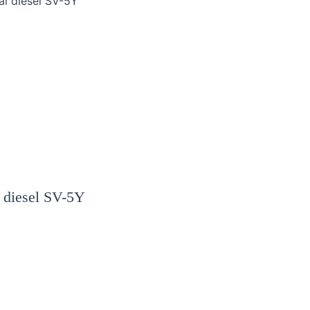
ải diesel SV-5Y
i diesel
SV-
5
Y