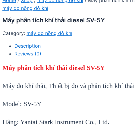
Home
/
Shop
/
máy đo nồng độ khí
/ Máy phân tích khí th
máy đo nồng độ khí
Máy phân tích khí thải diesel SV-5Y
Category:
máy đo nồng độ khí
Description
Reviews (0)
Máy phân tích khí th
ải
diesel
SV-
5
Y
Máy đo khí thải, Thiết bị đo và phân tích khí thả
Model:
SV-
5
Y
Hãng: Yantai Stark Instrument Co., Ltd.