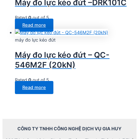
Máy đo lực kéo đứt –DRK101C
Rated
0
out of 5
Read more
máy đo lực kéo đứt
Máy đo lực kéo đứt – QC-
546M2F (20kN)
Rated
0
out of 5
Read more
CÔNG TY TNHH CÔNG NGHỆ DỊCH VỤ GIA HUY