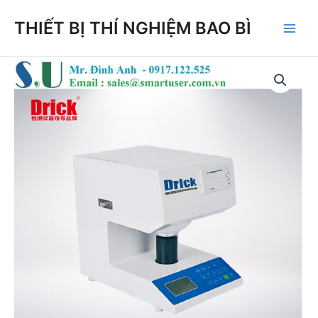
Skip
THIẾT BỊ THÍ NGHIỆM BAO BÌ
to
Main
content
Men