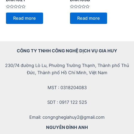
Rated
Rated
0
0
Read more
Read more
out
out
of
of
5
5
CÔNG TY TNHH CÔNG NGHỆ DỊCH VỤ GIA HUY
230/74 đường Lò Lu, Phường Trường Thạnh, Thành phố Thủ
Đức, Thành phố Hồ Chí Minh, Việt Nam
MST : 0318204083
SDT : 0917 122 525
Email: congnghegiahuy2@gmail.com
NGUYỄN ĐÌNH ANH