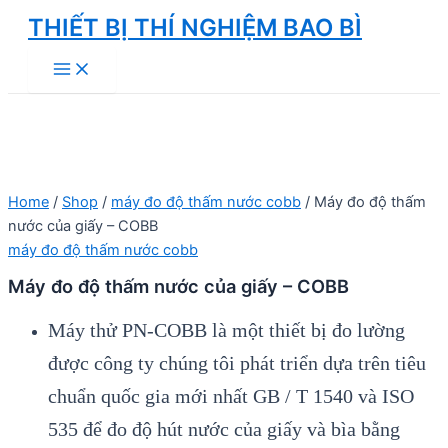
Skip
THIẾT BỊ THÍ NGHIỆM BAO BÌ
to
Main
content
Menu
Home
/
Shop
/
máy đo độ thấm nước cobb
/ Máy đo độ thấm
nước của giấy – COBB
máy đo độ thấm nước cobb
Máy đo độ thấm nước của giấy – COBB
Máy thử PN-COBB là một thiết bị đo lường
được công ty chúng tôi phát triển dựa trên tiêu
chuẩn quốc gia mới nhất GB / T 1540 và ISO
535 để đo độ hút nước của giấy và bìa bằng