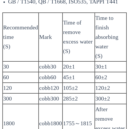
GB / T1540, QB / T1668, ISO535, TAPPI T441
Time to
Time of
Recommended
finish
remove
time
Mark
absorbing
excess water
(S)
water
(S)
(S)
30
cobb30
20±1
30±1
60
cobb60
45±1
60±2
120
cobb120
105±2
120±2
300
cobb300
285±2
300±2
After
remove
1800
cobb1800
1755～1815
excess water