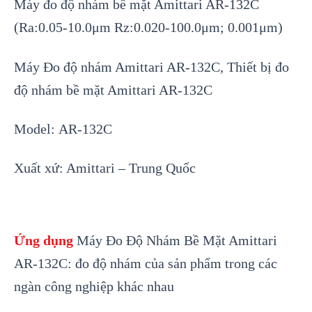
Máy đo độ nhám bề mặt Amittari AR-132C
(Ra:0.05-10.0μm Rz:0.
020
-100.0μm; 0.001μm)
Máy Đo độ nhám Amittari AR-132C, Thiết bị đo
độ nhám bề mặt Amittari AR-132C
Model:
AR-132C
Xuất xứ: Amittari – Trung Quốc
Ứng dụng
Máy Đo Đ
ộ Nh
ám B
ề Mặt Amittari
AR-132C: đo độ nh
ám c
ủa sản phẩm trong c
ác
ngàn công nghi
ệp kh
ác nhau