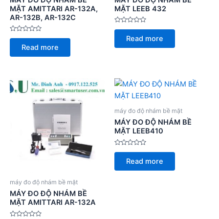
MẶT AMITTARI AR-132A,
MẶT LEEB 432
AR-132B, AR-132C
Rated
0
Rated
Read more
out
0
of
Read more
out
5
of
5
máy đo độ nhám bề mặt
MÁY ĐO ĐỘ NHÁM BỀ
MẶT LEEB410
Rated
0
Read more
out
of
5
máy đo độ nhám bề mặt
MÁY ĐO ĐỘ NHÁM BỀ
MẶT AMITTARI AR-132A