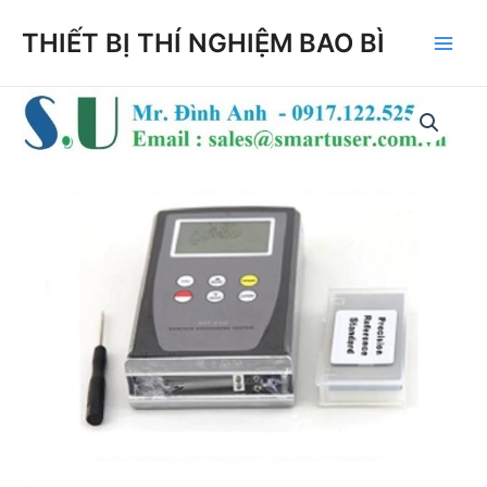
Skip
THIẾT BỊ THÍ NGHIỆM BAO BÌ
to
Main
content
Men