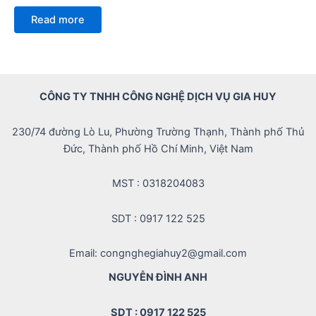
Rated
0
Read more
out
of
5
CÔNG TY TNHH CÔNG NGHỆ DỊCH VỤ GIA HUY
230/74 đường Lò Lu, Phường Trường Thạnh, Thành phố Thủ
Đức, Thành phố Hồ Chí Minh, Việt Nam
MST : 0318204083
SDT : 0917 122 525
Email: congnghegiahuy2@gmail.com
NGUYỄN ĐÌNH ANH
SDT : 0917 122 525