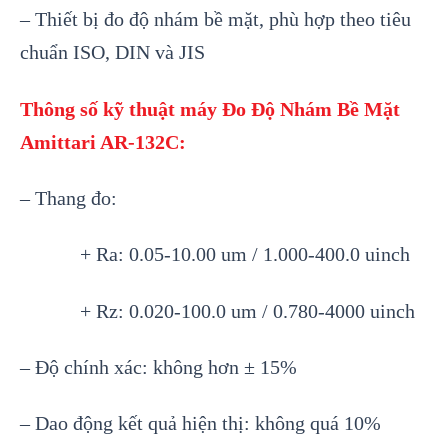
– Thi
ết bị đo độ nh
ám b
ề mặt, ph
ù h
ợp theo ti
êu
chu
ẩn ISO, DIN v
à JIS
Thông số kỹ thuật
máy Đo Đ
ộ Nh
ám B
ề Mặt
Amittari AR-132C
:
– Thang đo:
+ Ra: 0.05-10.00 um / 1.000-400.0 uinch
+ Rz: 0.020-100.0 um / 0.780-4000 uinch
– Đ
ộ ch
ính xác: không hơn ± 15%
– Dao đ
ộng kết quả hiện thị: kh
ông quá 10%