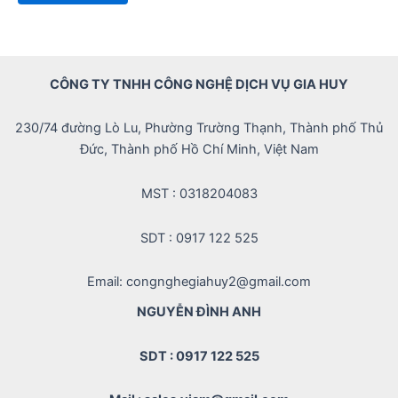
of
5
CÔNG TY TNHH CÔNG NGHỆ DỊCH VỤ GIA HUY
230/74 đường Lò Lu, Phường Trường Thạnh, Thành phố Thủ
Đức, Thành phố Hồ Chí Minh, Việt Nam
MST : 0318204083
SDT : 0917 122 525
Email: congnghegiahuy2@gmail.com
NGUYỄN ĐÌNH ANH
SDT : 0917 122 525