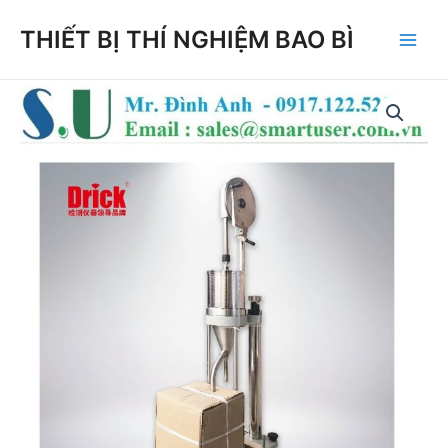
Skip
THIẾT BỊ THÍ NGHIỆM BAO BÌ
to
Main
content
Men