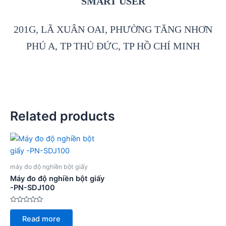
SMART USER
201G, LÃ XUÂN OAI, PHƯỜNG TĂNG NHƠN
PHÚ A, TP THỦ ĐỨC, TP HỒ CHÍ MINH
Related products
máy đo độ nghiền bột giấy
Máy đo độ nghiền bột giấy
-PN-SDJ100
Rated
0
Read more
out