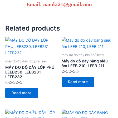
Email: namkt21@gmail.com
Related products
máy đo độ dày lớp phủ leed
Máy đo độ dày bằng siêu
máy đo độ dày lớp phủ leed
âm LEEB 210, LEEB 211
MÁY ĐO ĐỘ DÀY LỚP PHỦ
LEEB230, LEEB231,
LEEB232
Rated
0
Read more
out
of
Rated
5
0
Read more
out
of
5