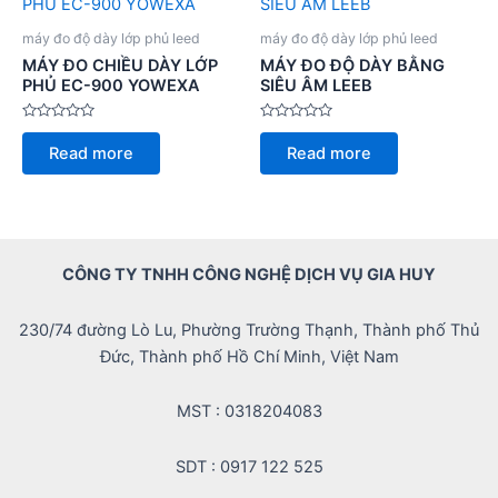
máy đo độ dày lớp phủ leed
máy đo độ dày lớp phủ leed
MÁY ĐO CHIỀU DÀY LỚP
MÁY ĐO ĐỘ DÀY BẰNG
PHỦ EC-900 YOWEXA
SIÊU ÂM LEEB
Rated
Rated
0
0
Read more
Read more
out
out
of
of
5
5
CÔNG TY TNHH CÔNG NGHỆ DỊCH VỤ GIA HUY
230/74 đường Lò Lu, Phường Trường Thạnh, Thành phố Thủ
Đức, Thành phố Hồ Chí Minh, Việt Nam
MST : 0318204083
SDT : 0917 122 525