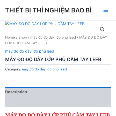
Skip
THIẾT BỊ THÍ NGHIỆM BAO BÌ
to
Main
content
Men
Home
/
Shop
/
máy đo độ dày lớp phủ leed
/ MÁY ĐO ĐỘ DÀY
LỚP PHỦ CẦM TAY LEEB
máy đo độ dày lớp phủ leed
MÁY ĐO ĐỘ DÀY LỚP PHỦ CẦM TAY LEEB
Category:
máy đo độ dày lớp phủ leed
Description
Reviews (0)
MÁY ĐO ĐỘ DÀY LỚP PHỦ CẦM TAY LEEB