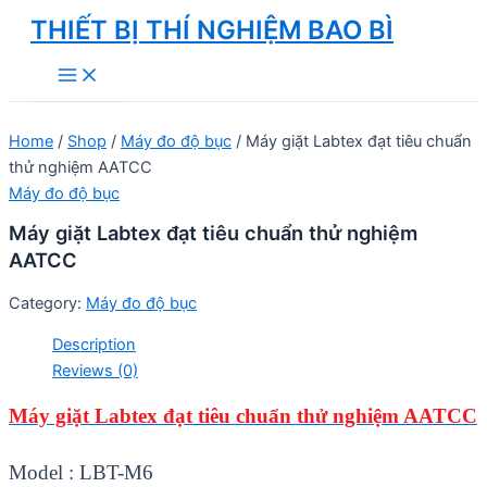
Skip
THIẾT BỊ THÍ NGHIỆM BAO BÌ
to
Main
content
Menu
Home
/
Shop
/
Máy đo độ bục
/ Máy giặt Labtex đạt tiêu chuẩn
thử nghiệm AATCC
Máy đo độ bục
Máy giặt Labtex đạt tiêu chuẩn thử nghiệm
AATCC
Category:
Máy đo độ bục
Description
Reviews (0)
Máy giặt Labtex đạt tiêu chuẩn thử nghiệm AATCC
Model : LBT-M6