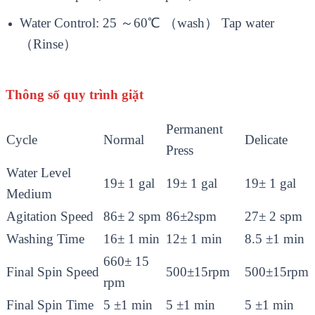
Water Control: 25 ～60℃ （wash） Tap water
（Rinse）
Thông số quy trình giặt
Permanent
Cycle
Normal
Delicate
Press
Water Level
19± 1 gal
19± 1 gal
19± 1 gal
Medium
Agitation Speed
86± 2 spm
86±2spm
27± 2 spm
Washing Time
16± 1 min
12± 1 min
8.5 ±1 min
660± 15
Final Spin Speed
500±15rpm
500±15rpm
rpm
Final Spin Time
5 ±1 min
5 ±1 min
5 ±1 min