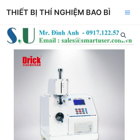
Skip
THIẾT BỊ THÍ NGHIỆM BAO BÌ
to
Main
content
Men