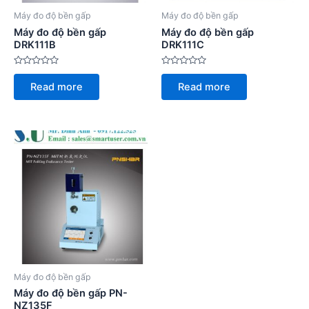
Máy đo độ bền gấp
Máy đo độ bền gấp
Máy đo độ bền gấp
Máy đo độ bền gấp
DRK111B
DRK111C
Rated
Rated
0
0
Read more
Read more
out
out
of
of
5
5
Máy đo độ bền gấp
Máy đo độ bền gấp PN-
NZ135F