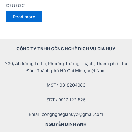
Rated
0
Read more
out
of
5
CÔNG TY TNHH CÔNG NGHỆ DỊCH VỤ GIA HUY
230/74 đường Lò Lu, Phường Trường Thạnh, Thành phố Thủ
Đức, Thành phố Hồ Chí Minh, Việt Nam
MST : 0318204083
SDT : 0917 122 525
Email: congnghegiahuy2@gmail.com
NGUYỄN ĐÌNH ANH