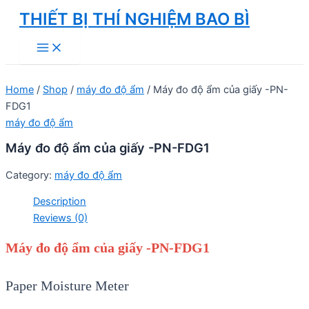
Skip
THIẾT BỊ THÍ NGHIỆM BAO BÌ
to
Main
content
Menu
Home
/
Shop
/
máy đo độ ẩm
/ Máy đo độ ẩm của giấy -PN-
FDG1
máy đo độ ẩm
Máy đo độ ẩm của giấy -PN-FDG1
Category:
máy đo độ ẩm
Description
Reviews (0)
Máy đo độ ẩm của giấy -PN-FDG1
Paper Moisture Meter