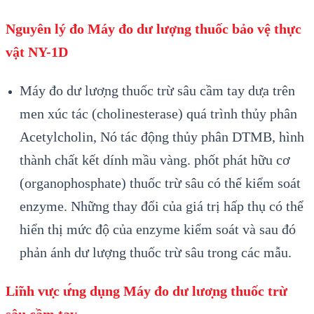
Nguyên lý đo Máy đo dư lượng thu
ốc
bảo vệ thực
vật NY-1D
Máy đo dư lươ
̣ng thu
ốc trừ s
âu c
ầm tay dư
̣a trên
men xúc tác (cholinesterase) quá trình th
ủy ph
ân
Acetylcholin, Nó tác đ
ộng thủy ph
ân DTMB, hình
thành chất kết dính mầu vàng. ph
ốt ph
át h
ữu cơ
(organophosphate) thuốc trừ s
âu có th
ể kiểm so
át
enzyme. Nh
ững thay đổi của gi
á tr
ị hấp thụ c
ó th
ể
hiển thị mức độ của enzyme kiểm so
át và sau đó
ph
ản
ánh dư lư
ợng thuốc trừ s
âu trong các m
ẫu.
Li
̃nh v
ư
̣c
ư
́ng dụng Máy
đo dư lươ
̣ng thu
ốc trừ