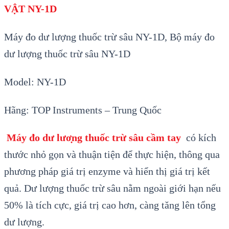
VẬT NY-1D
Máy đo dư lượng thuốc trừ sâu
NY-1D
, Bộ máy đo
dư lượng thuốc trừ sâu NY-1D
Model: NY-1D
Hãng: TOP Instruments – Trung Qu
ốc
Máy đo dư lươ
̣ng thu
ốc trừ s
âu c
ầm tay
có k
ích
thư
ớc nhỏ gọn v
à thu
ận tiện để thực hiện, th
ông qua
phương pháp giá tr
ị enzyme v
à hiển thị giá trị k
ết
quả. Dư lượng thuốc trừ s
âu n
ằm ngo
ài gi
ới hạn nếu
50% l
à tích c
ực, gi
á tr
ị cao hơn, càng tăng l
ên tổng
dư lượng.