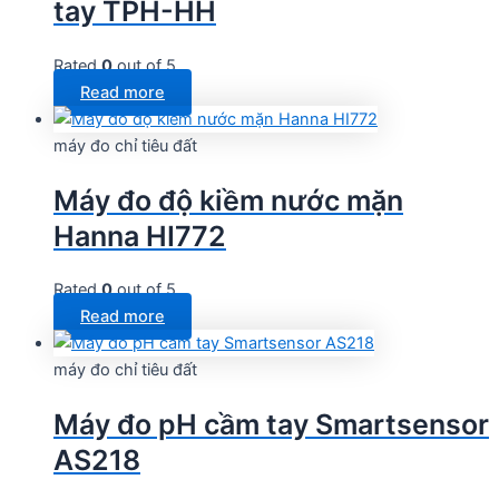
tay TPH-HH
Rated
0
out of 5
Read more
máy đo chỉ tiêu đất
Máy đo độ kiềm nước mặn
Hanna HI772
Rated
0
out of 5
Read more
máy đo chỉ tiêu đất
Máy đo pH cầm tay Smartsensor
AS218