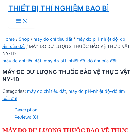
Skip
THIẾT BỊ THÍ NGHIỆM BAO BÌ
to
Main
content
Menu
Home
/
Shop
/
máy đo chỉ tiêu đất
/
máy đo pH-nhiệt độ-độ
ẩm của đất
/ MÁY ĐO DƯ LƯỢNG THUỐC BẢO VỆ THỰC VẬT
NY-1D
máy đo chỉ tiêu đất
,
máy đo pH-nhiệt độ-độ ẩm của đất
MÁY ĐO DƯ LƯỢNG THUỐC BẢO VỆ THỰC VẬT
NY-1D
Categories:
máy đo chỉ tiêu đất
,
máy đo pH-nhiệt độ-độ ẩm
của đất
Description
Reviews (0)
MÁY ĐO DƯ LƯỢNG THUỐC BẢO VỆ THỰC