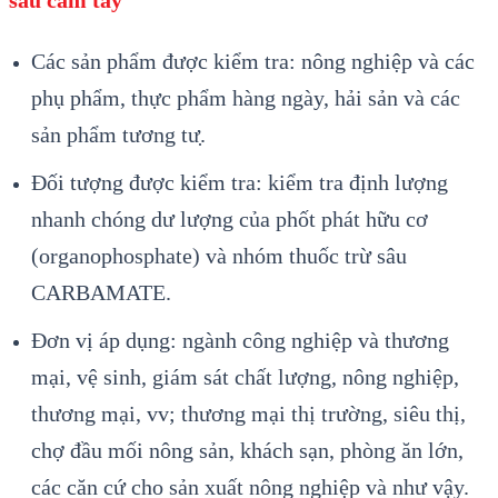
s
âu c
ầm tay
C
ác s
ản phẩm được kiểm tra: n
ông nghi
ệp v
à các
ph
ụ phẩm, thực phẩm h
àng ngày, h
ải sản v
à các
s
ản phẩm tương tư
̣.
Đối tượng được kiểm tra: kiểm tra định lượng
nhanh ch
óng dư lượng c
ủa phốt ph
át h
ữu cơ
(organophosphate) v
à nhóm thu
ốc trừ s
âu
CARBAMATE.
Đơn v
ị
áp d
ụng: ng
ành công nghi
ệp v
à thương
m
ại, vệ sinh, gi
ám sát ch
ất lượng, n
ông nghi
ệp,
thương mại, vv; thương mại thị trường, si
êu th
ị,
chợ đầu mối n
ông s
ản, kh
ách s
ạn, ph
òng ăn l
ớn,
c
ác căn c
ứ cho sản xuất n
ông nghi
ệp v
à như v
ậy.