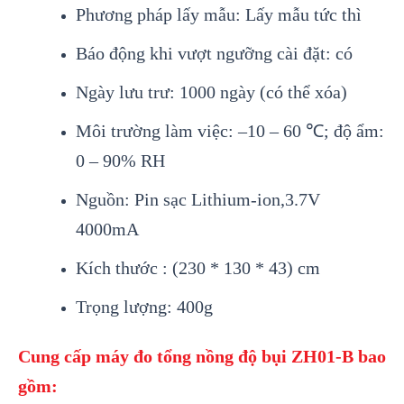
Phương pháp lấy mẫu: Lấy mẫu tức th
ì
Báo đ
ộng khi vượt ngưỡng c
ài đ
ặt: c
ó
Ngày lưu trư: 1000 ngày (có th
ể x
óa)
Môi trư
ờng l
àm vi
ệc: –10 –
60 ℃; đ
ộ ẩm
:
0 – 90% RH
Ngu
ồn: Pin sạc Lithium-ion,3.7V
4000mA
K
ích thư
ớc : (230 * 130 * 43) cm
Trọng lượng: 400g
Cung cấp
máy đo tổng nồng độ bụi
ZH01-B
bao
gồm: