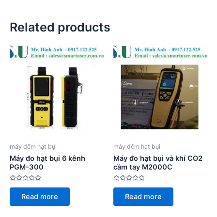
Related products
máy đếm hạt bụi
máy đếm hạt bụi
Máy đo hạt bụi 6 kênh
Máy đo hạt bụi và khí CO2
PGM-300
cầm tay M2000C
Rated
Rated
0
0
Read more
Read more
out
out
of
of
5
5