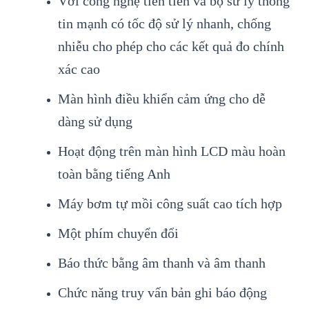
V
ới c
ông ngh
ệ ti
ên ti
ến v
à b
ộ sử l
ý thông
tin m
ạnh c
ó t
ốc độ sử l
ý nhanh, ch
ống
nhiễu cho ph
ép cho các k
ết quả đo ch
ính
xác cao
Màn hình đi
ều khiển cảm ứng cho dễ
d
àng s
ử dụng
Hoạt động tr
ên màn hình LCD màu hoàn
toàn b
ằng tiếng Anh
M
áy bơm t
ự mồi c
ông su
ất cao t
ích h
ợp
Một ph
ím chuy
ển đổi
B
áo th
ức bằng
âm thanh và âm thanh
Ch
ức năng truy vấn bản ghi b
áo đ
ộng