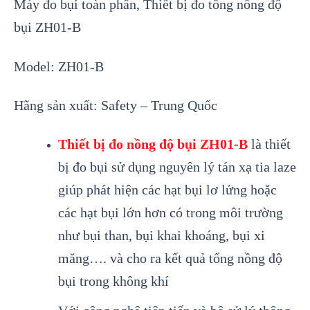
Máy đo b
ụi to
àn ph
ần
, Thiết bị đo tổng nồng độ
bụi
ZH01-B
Model: ZH01-B
H
ãng s
ản xuất: Safety – Trung
Quốc
Thi
ết bị đo nồng độ bụi ZH01-B
l
à thi
ết
bị đo bụi sử dụng nguy
ên lý tán x
ạ tia laze
gi
úp phát hi
ện c
ác h
ạt bụi lơ lửng hoặc
c
ác h
ạt bụi lớn hơn c
ó trong môi trường
như b
ụi than,
bụi
khai khoáng
,
bụi xi
măng…. v
à cho ra k
ết quả tổng nồng độ
bụi trong kh
ông khí