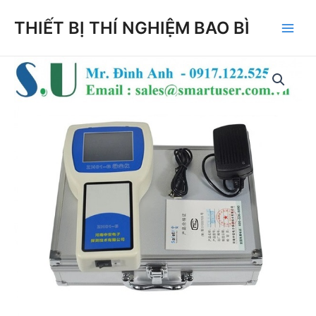
Skip
THIẾT BỊ THÍ NGHIỆM BAO BÌ
to
Main
content
Men