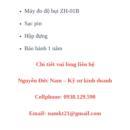
M
áy đo đ
ộ bụi ZH-01B
Sạc pin
Hộp đựng
Bảo h
ành 1 năm
Chi tiết vui lòng liên hệ
Nguyễn Đức Nam – Kỹ sư kinh doanh
Cellphone: 0938.129.590
Email: namkt21@gmail.com