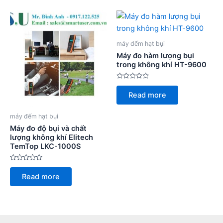
máy đếm hạt bụi
Máy đo hàm lượng bụi
trong không khí HT-9600
Rated
0
Read more
out
of
5
máy đếm hạt bụi
Máy đo độ bụi và chất
lượng không khí Elitech
TemTop LKC-1000S
Rated
0
Read more
out
of
5