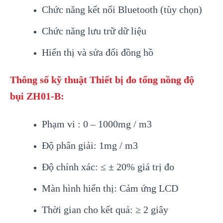
Chức năng kết nối Bluetooth (t
ùy ch
ọn)
Chức năng lưu trữ dữ liệu
Hiển thị v
à s
ửa đổi đồng hồ
Th
ông s
ố kỹ thuật
Thiết bị đo tổng nồng độ
bụi
ZH01-B:
Phạm vi : 0
–
1000mg / m3
Đ
ộ ph
ân gi
ải:
1mg / m3
Độ ch
ính xác: ≤ ± 20% giá tr
ị đo
M
àn hình hi
ển thị: Cảm ứng LCD
Thời gian cho kết quả: ≥
2 giây