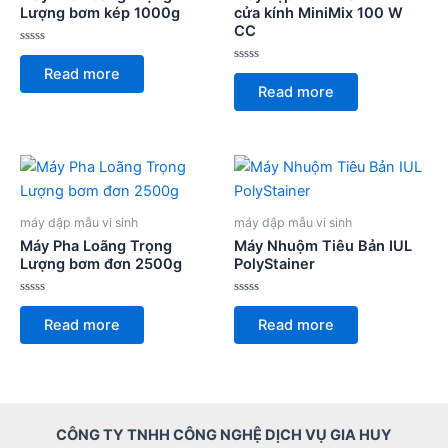
Lượng bơm kép 1000g
cửa kính MiniMix 100 W
CC
Rated
0
Rated
Read more
out
0
of
Read more
out
5
of
5
máy dập mẫu vi sinh
máy dập mẫu vi sinh
Máy Pha Loãng Trọng
Máy Nhuộm Tiêu Bản IUL
Lượng bơm đơn 2500g
PolyStainer
Rated
Rated
0
0
Read more
Read more
out
out
of
of
5
5
CÔNG TY TNHH CÔNG NGHỆ DỊCH VỤ GIA HUY