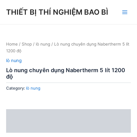
Skip
THIẾT BỊ THÍ NGHIỆM BAO BÌ
to
Main
content
Men
Home
/
Shop
/
lò nung
/ Lò nung chuyên dụng Nabertherm 5 lít
1200 độ
lò nung
Lò nung chuyên dụng Nabertherm 5 lít 1200
độ
Category:
lò nung
Description
Reviews (0)