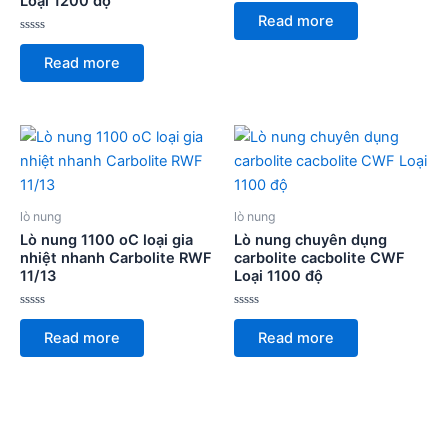
Loại 1200 độ
Rated
0
Read more
out
of
Rated
5
0
Read more
out
of
5
lò nung
lò nung
Lò nung 1100 oC loại gia
Lò nung chuyên dụng
nhiệt nhanh Carbolite RWF
carbolite cacbolite CWF
11/13
Loại 1100 độ
Rated
Rated
0
0
Read more
Read more
out
out
of
of
5
5