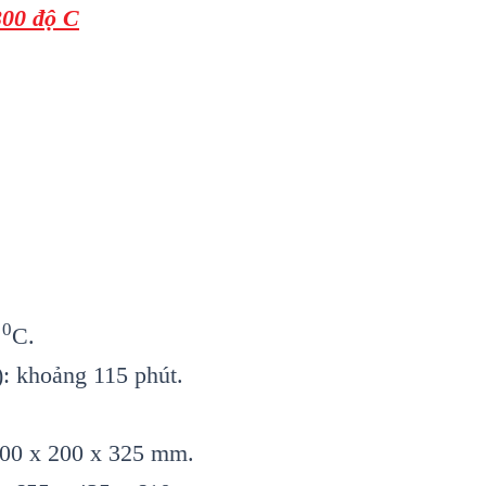
300 độ C
0
0
C.
): khoảng 115 phút.
 200 x 200 x 325 mm.