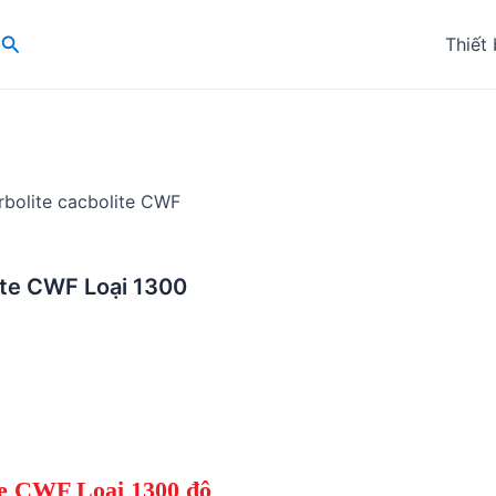
Search
Thiết 
bolite cacbolite CWF
ite CWF Loại 1300
te CWF Loại 1300 độ