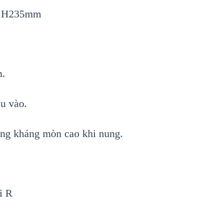
x H235mm
n.
u vào.
ăng kháng mòn cao khi nung.
i R