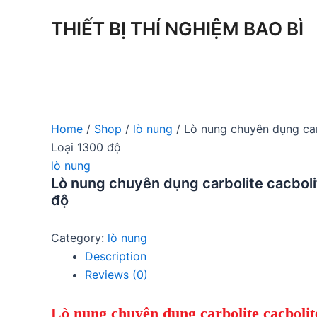
Skip
THIẾT BỊ THÍ NGHIỆM BAO BÌ
to
content
Home
/
Shop
/
lò nung
/ Lò nung chuyên dụng car
Loại 1300 độ
lò nung
Lò nung chuyên dụng carbolite cacbol
độ
Category:
lò nung
Description
Reviews (0)
Lò nung chuyên dụng carbolite cacboli