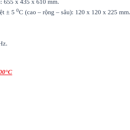
): 655 x 435 x 610 mm.
0
ệt ± 5
C (cao – rộng – sâu): 120 x 120 x 225 mm
Hz.
300°C