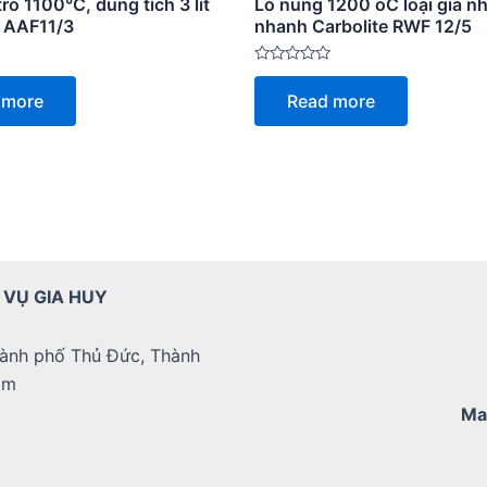
ro 1100°C, dung tích 3 lít
Lò nung 1200 oC loại gia nh
e AAF11/3
nhanh Carbolite RWF 12/5
Rated
0
 more
Read more
out
of
5
 VỤ GIA HUY
ành phố Thủ Đức, Thành
am
Ma