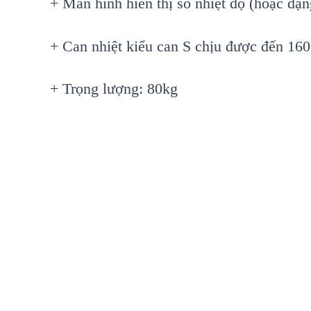
+ Màn hình hiển thị số nhiệt độ (hoặc dạn
+ Can nhiệt kiểu can S chịu được đến 16
+ Trọng lượng: 80kg