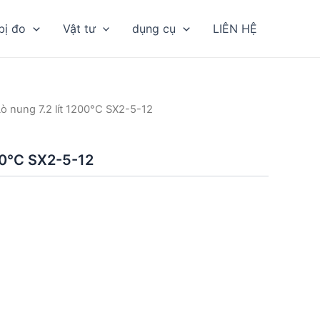
bị đo
Vật tư
dụng cụ
LIÊN HỆ
Lò nung 7.2 lít 1200°C SX2-5-12
200°C SX2-5-12