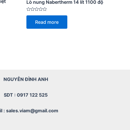
iệt
Lò nung Nabertherm 14 lít 1100 độ
Rated
0
Read more
out
of
5
NGUYỄN ĐÌNH ANH
SDT : 0917 122 525
il : sales.viam@gmail.com