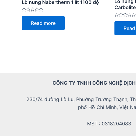
Lò nung t
Lò nung Nabertherm 1 lít 1100 độ
Carbolit
Rated
0
Rated
Read more
out
0
Read
of
out
5
of
5
CÔNG TY TNHH CÔNG NGHỆ DỊCH
230/74 đường Lò Lu, Phường Trường Thạnh, Th
phố Hồ Chí Minh, Việt N
MST : 0318204083