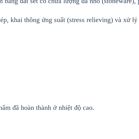
 bằng đất sét có chứa lượng đá nhỏ (stoneware), 
ép, khai thông ứng suất (stress relieving) và xử lý
ẩm đã hoàn thành ở nhiệt độ cao.