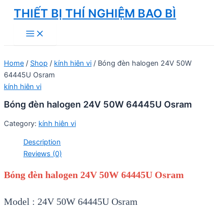
Skip
THIẾT BỊ THÍ NGHIỆM BAO BÌ
to
Main
content
Menu
Home
/
Shop
/
kính hiên vi
/ Bóng đèn halogen 24V 50W
64445U Osram
kính hiên vi
Bóng đèn halogen 24V 50W 64445U Osram
Category:
kính hiên vi
Description
Reviews (0)
Bóng đèn halogen 24V 50W 64445U Osram
Model : 24V 50W 64445U Osram