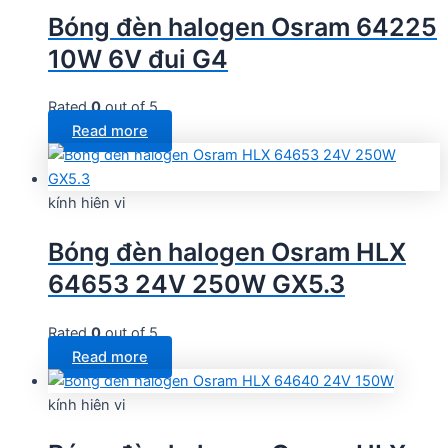
Bóng đèn halogen Osram 64225
10W 6V đui G4
Rated
0
out of 5
Read more
kính hiên vi
Bóng đèn halogen Osram HLX
64653 24V 250W GX5.3
Rated
0
out of 5
Read more
kính hiên vi