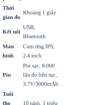
Thời
Khoảng 1 giây
gian đo
USB,
Kết nối
Bluetooth
Màn
Cảm ứng IPS,
hình
2.4 inch
Pin sạc, 8.000
Pin
lần đo liên tục,
3.7V/3000mAh
Tuổi
thọ
10 năm, 1 triệu