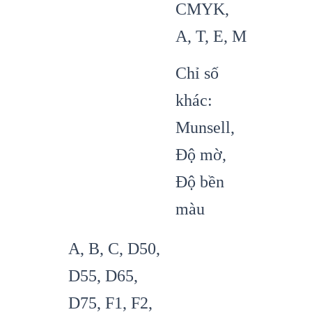
CMYK,
A, T, E, M
Chỉ số
khác:
Munsell,
Độ mờ,
Độ bền
màu
A, B, C, D50,
D55, D65,
D75, F1, F2,