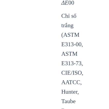
ΔE
00
Chỉ số
trắng
(ASTM
E313-00,
ASTM
E313-73,
CIE/ISO,
AATCC,
Hunter,
Taube