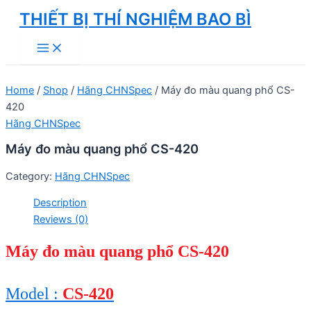
Skip
THIẾT BỊ THÍ NGHIỆM BAO BÌ
to
Main
content
Menu
Home
/
Shop
/
Hãng CHNSpec
/ Máy đo màu quang phổ CS-
420
Hãng CHNSpec
Máy đo màu quang phổ CS-420
Category:
Hãng CHNSpec
Description
Reviews (0)
Máy đo màu quang phổ CS-420
Model :
CS-420