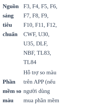
Nguồn
F3, F4, F5, F6,
sáng
F7, F8, F9,
tiêu
F10, F11, F12,
chuẩn
CWF, U30,
U35, DLF,
NBF, TL83,
TL84
Hỗ trợ so màu
Phần
trên APP (nếu
mềm so
người dùng
màu
mua phần mềm