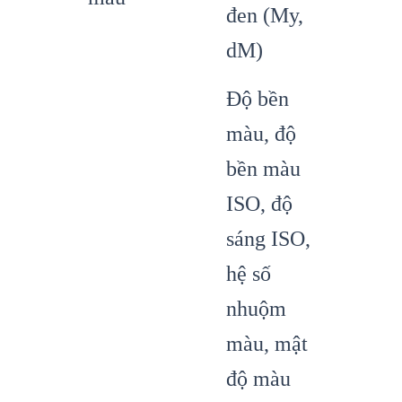
đen (My,
dM)
Độ bền
màu, độ
bền màu
ISO, độ
sáng ISO,
hệ số
nhuộm
màu, mật
độ màu