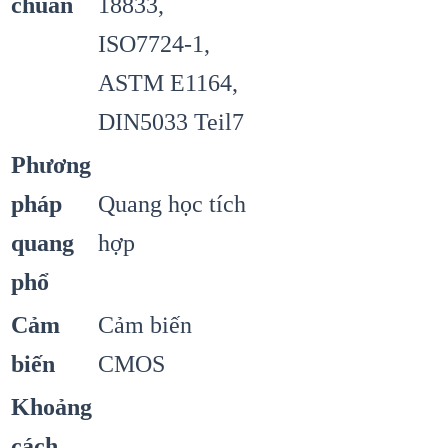
chuẩn
18833,
ISO7724-1,
ASTM E1164,
DIN5033 Teil7
Phương
pháp
Quang học tích
quang
hợp
phổ
Cảm
Cảm biến
biến
CMOS
Khoảng
cách