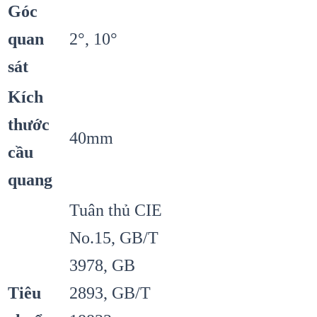
Góc
quan
2°, 10°
sát
Kích
thước
40mm
cầu
quang
Tuân thủ CIE
No.15, GB/T
3978, GB
Tiêu
2893, GB/T