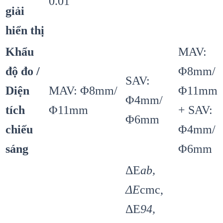
0.01
giải
hiển thị
Khẩu
MAV:
độ đo /
Φ8mm/
SAV:
Diện
MAV: Φ8mm/
Φ11mm
Φ4mm/
tích
Φ11mm
+ SAV:
Φ6mm
chiếu
Φ4mm/
sáng
Φ6mm
ΔE
ab,
ΔE
cmc,
ΔE
94,