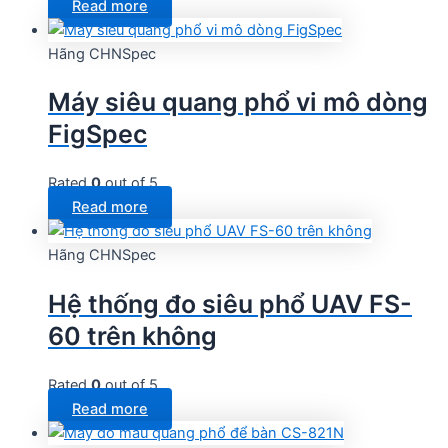
Read more
Hãng CHNSpec
Máy siêu quang phổ vi mô dòng
FigSpec
Rated
0
out of 5
Read more
Hãng CHNSpec
Hệ thống đo siêu phổ UAV FS-
60 trên không
Rated
0
out of 5
Read more