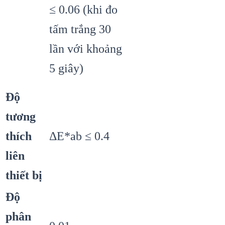
≤ 0.06 (khi đo
tấm trắng 30
lần với khoảng
5 giây)
Độ
tương
thích
ΔE*ab ≤ 0.4
liên
thiết bị
Độ
phân