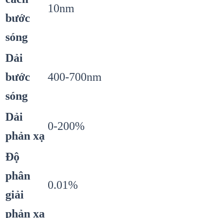
10nm
bước
sóng
Dải
bước
400-700nm
sóng
Dải
0-200%
phản xạ
Độ
phân
0.01%
giải
phản xạ