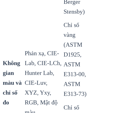
Berger
Stensby)
Chỉ số
vàng
(ASTM
Phản xạ, CIE-
D1925,
Không
Lab, CIE-LCh,
ASTM
gian
Hunter Lab,
E313-00,
màu và
CIE-Luv,
ASTM
chỉ số
XYZ, Yxy,
E313-73)
đo
RGB, Mật độ
Chỉ số
màu