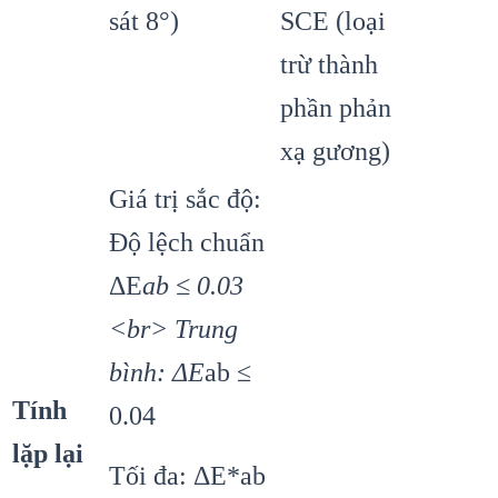
sát 8°)
SCE (loại
trừ thành
phần phản
xạ gương)
Giá trị sắc độ:
Độ lệch chuẩn
ΔE
ab ≤ 0.03
<br> Trung
bình: ΔE
ab ≤
Tính
0.04
lặp lại
Tối đa: ΔE*ab