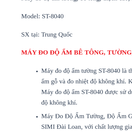
Model: ST-8040
SX tại: Trung Quốc
MÁY ĐO ĐỘ ẨM BÊ TÔNG, TƯỜNG,
M
áy đo đ
ộ ẩm tường ST-8040 l
à t
ẩm gỗ v
à đo nhi
ệt độ kh
ông khí. 
M
áy đo đ
ộ ẩm ST-8040 được sử d
độ kh
ông khí.
Máy Đo Đ
ộ Ẩm Tường, Độ Ẩm G
SIMI Đ
ài Loan, v
ới chất lượng gi