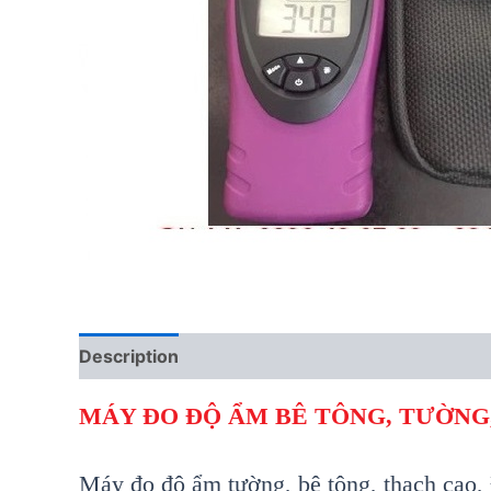
Description
Reviews (0)
MÁY ĐO ĐỘ ẨM BÊ TÔNG, TƯỜNG,
Máy đo đ
ộ ẩm tường
, bê tông, thạch cao
,