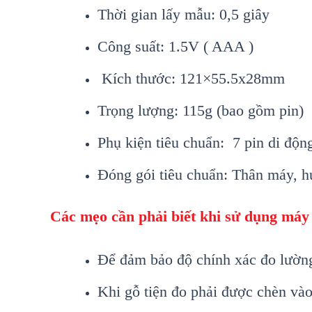
Th
ời gian lấy mẫu: 0,5 gi
ây
Công su
ất: 1.5V ( AAA )
K
ích thư
ớc: 121
×55.5x28mm
Tr
ọng lượng: 115g (bao gồm pin)
Phụ kiện ti
êu chu
ẩn: 7 pin di độn
Đ
óng gói tiêu chu
ẩn: Th
ân máy, h
C
ác m
ẹo cần phải biết khi sử dụng m
áy
Đ
ể đảm bảo độ ch
ính xác đo lư
ờng
Khi gỗ tiện đo phải được ch
èn và