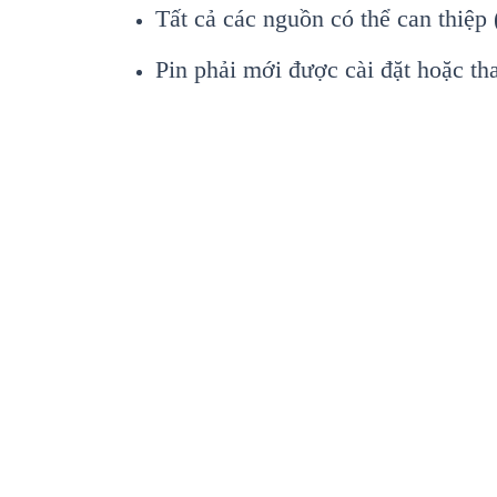
Tất cả c
ác ngu
ồn c
ó th
ể can thiệp 
Pin ph
ải mới được c
ài đ
ặt hoặc th