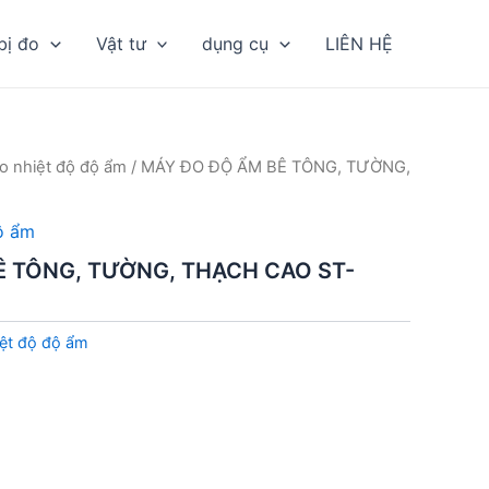
bị đo
Vật tư
dụng cụ
LIÊN HỆ
o nhiệt độ độ ẩm
/ MÁY ĐO ĐỘ ẨM BÊ TÔNG, TƯỜNG,
ộ ẩm
Ê TÔNG, TƯỜNG, THẠCH CAO ST-
ệt độ độ ẩm