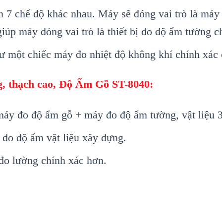
n 7 chế độ kh
ác nhau. Máy s
ẽ đ
óng vai trò là máy
gi
úp máy đóng vai trò là thi
ết bị đo độ ẩm tường c
hư m
ột chiếc m
áy đo nhi
ệt độ kh
ông khí chính xác 
g, thạch cao
, Độ Ẩm Gỗ ST-8040:
m
áy đo đ
ộ ẩm gỗ + m
áy đo đ
ộ ẩm tường, vật liệu 
 đo độ ẩm vật liệu x
ây d
ựng.
đo lường ch
ính xác hơn.