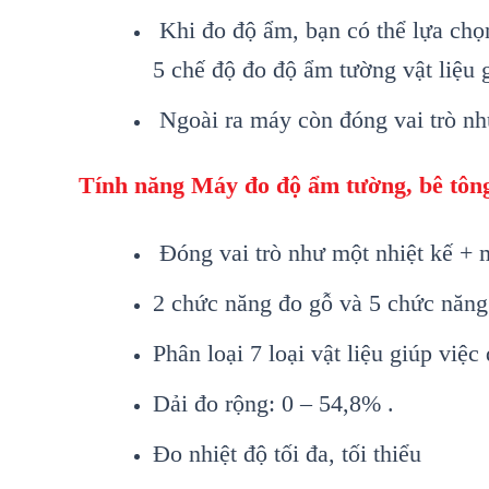
Khi đo độ ẩm, bạn c
ó th
ể lựa chọ
5 chế độ đo độ ẩm tường vật liệu 
Ngoài ra máy còn đóng vai trò n
T
ính năng Máy đo đ
ộ ẩm tường
, bê tôn
Đ
óng vai trò như m
ột nhiệt kế + 
2 chức năng đo gỗ v
à 5 ch
ức năng
Ph
ân lo
ại 7 loại vật liệu gi
úp vi
ệc 
D
ải đo rộng: 0
–
54,8% .
Đo nhiệt độ tối đa, tối thiểu