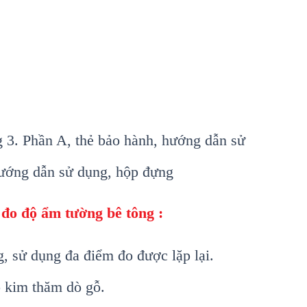
g 3. Phần A, thẻ bảo h
ành, hư
ớng dẫn sử
ư
ớng dẫn sử dụng, hộp đựng
 đo đ
ộ ẩm tường b
ê tông :
, sử dụng đa điểm đo được lặp lại.
o kim thăm dò g
ỗ.