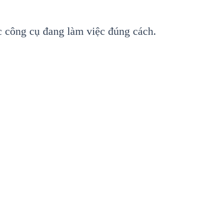
c công c
ụ đang l
àm vi
ệc đ
úng cách.