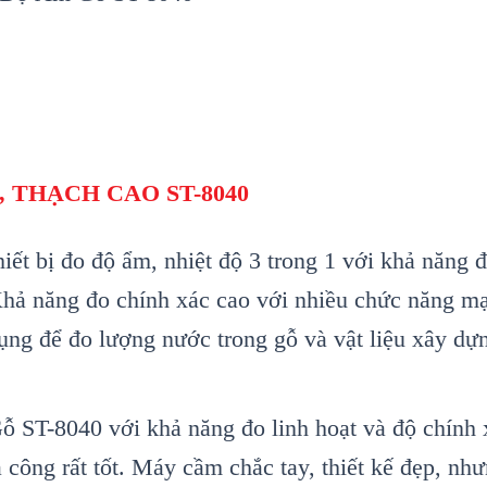
 THẠCH CAO ST-8040
hi
ết bị đo độ ẩm, nhiệt độ 3 trong 1 với khả năng 
Kh
ả năng đo ch
ính xác cao v
ới nhiều chức năng mạ
ụng để đo lượng nước trong gỗ v
à v
ật liệu x
ây d
ựn
ỗ ST-8040
v
ới khả năng đo linh hoạt v
à đ
ộ ch
ính 
a c
ông r
ất tốt. M
áy c
ầm chắc tay, thiết kế đẹp, nh