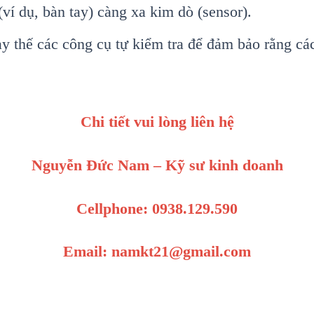
(v
í d
ụ, b
àn tay) càng xa kim dò (sensor).
ay thế c
ác công c
ụ tự kiểm tra để đảm bảo rằng c
á
Chi tiết vui lòng liên hệ
Nguyễn Đức Nam – Kỹ sư kinh doanh
Cellphone: 0938.129.590
Email: namkt21@gmail.com