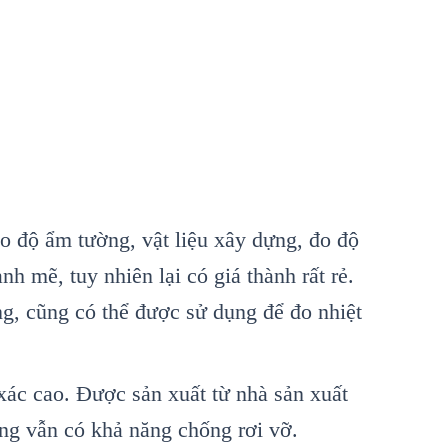
đo độ ẩm tường, vật liệu x
ây d
ựng, đo độ
nh mẽ, tuy nhi
ên l
ại c
ó giá thành r
ất rẻ.
g, cũng c
ó th
ể được sử dụng để đo nhiệt
xác cao. Đư
ợc sản xuất từ nh
à s
ản xuất
ưng vẫn c
ó kh
ả năng chống rơi vỡ.