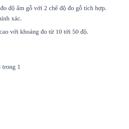
 đo đ
ộ ẩm gỗ với 2 chế độ đo gỗ t
ích h
ợp.
h
ính xác.
cao v
ới khoảng đo từ 10 tới 50 độ.
3 trong 1