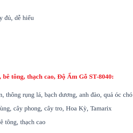
y đủ, dễ hiểu
, bê tông, thạch cao
, Độ Ẩm Gỗ ST-8040:
m, thông r
ụng l
á, b
ạch dương, anh đ
ào, qu
ả
óc chó
ùng, cây phong, cây tro, Hoa K
ỳ, Tamarix
b
ê tông, th
ạch cao