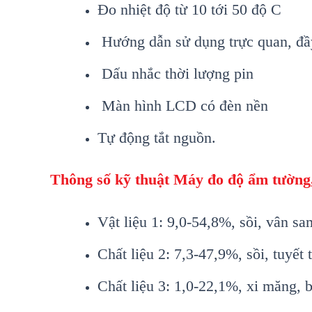
Đo nhiệt độ từ 10 tới 50 độ C
Hướng dẫn sử dụng trực quan, đầ
Dấu nhắc thời lượng pin
M
àn hình LCD có đèn n
ền
Tự động tắt nguồn.
Th
ông s
ố kỹ thuật
Máy đo đ
ộ ẩm tường
Vật liệu 1
:
9,0-54,8%
,
sồi, v
ân sa
Ch
ất liệu
2:
7,3-47,9%
,
sồi, tuyết t
Chất liệu 3
:
1,0-22,1%
,
xi măng, 