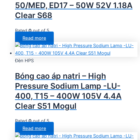
50/MED, ED17 – 50W 52V 1.18A
Clear S68
Rated
0
out of 5
Read more
Đèn HPS
Bóng cao áp natri – High
Pressure Sodium Lamp -LU-
400, T15 – 400W 105V 4.4A
Clear S51 Mogul
Rated
0
out of 5
Read more