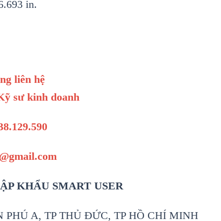
6.693 in.
òng liên hệ
ỹ sư kinh doanh
38.129.590
1@gmail.com
ẬP KHẨU SMART USER
PHÚ A, TP THỦ ĐỨC, TP HỒ CHÍ MINH