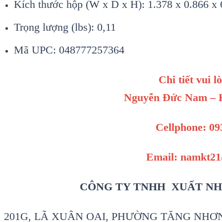
Kích thước hộp (W x D x H): 1.378 x 0.866 x 
Trọng lượng (lbs): 0,11
Mã UPC: 048777257364
Chi tiết vui l
Nguyễn Đức Nam – K
Cellphone: 09
Email: namkt2
CÔNG TY TNHH XUẤT NH
201G, LÃ XUÂN OAI, PHƯỜNG TĂNG NHƠN 