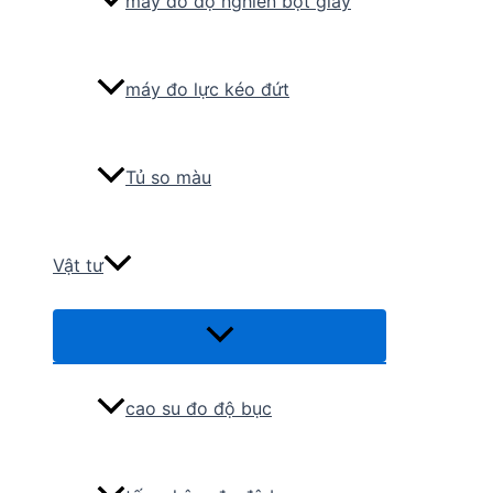
máy đo độ nghiền bột giấy
máy đo lực kéo đứt
Tủ so màu
Vật tư
Menu
Toggle
cao su đo độ bục