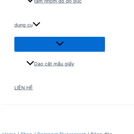
tấm nhôm đo độ bục
dụng cụ
Menu
Toggle
Dao cắt mẫu giấy
LIÊN HỆ