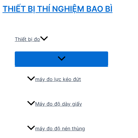
Skip
THIẾT BỊ THÍ NGHIỆM BAO BÌ
to
Search
content
Thiết bị đo
Menu
Toggle
máy đo lực kéo đứt
Máy đo độ dày giấy
máy đo độ nén thùng