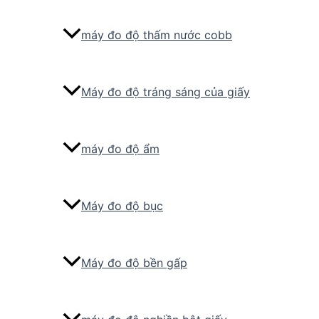
máy đo độ thấm nước cobb
Máy đo độ tráng sáng của giấy
máy đo độ ẩm
Máy đo độ bục
Máy đo độ bền gấp