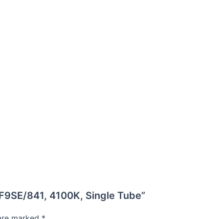
CF9SE/841, 4100K, Single Tube”
 are marked
*