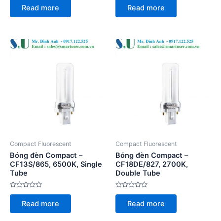
0
0
Read more
Read more
out
out
of
of
5
5
Compact Fluorescent
Compact Fluorescent
Bóng đèn Compact –
Bóng đèn Compact –
CF13S/865, 6500K, Single
CF18DE/827, 2700K,
Tube
Double Tube
Rated
Rated
0
0
Read more
Read more
out
out
of
of
5
5