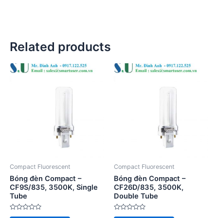
Related products
Compact Fluorescent
Compact Fluorescent
Bóng đèn Compact –
Bóng đèn Compact –
CF9S/835, 3500K, Single
CF26D/835, 3500K,
Tube
Double Tube
Rated
Rated