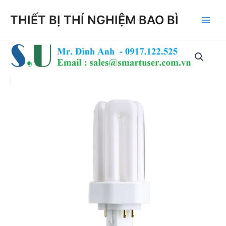
Skip
THIẾT BỊ THÍ NGHIỆM BAO BÌ
to
Main
content
Men