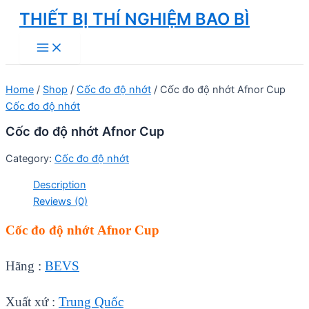
Skip
THIẾT BỊ THÍ NGHIỆM BAO BÌ
to
Main
content
Menu
Home
/
Shop
/
Cốc đo độ nhớt
/ Cốc đo độ nhớt Afnor Cup
Cốc đo độ nhớt
Cốc đo độ nhớt Afnor Cup
Category:
Cốc đo độ nhớt
Description
Reviews (0)
Cốc đo độ nhớt Afnor Cup
Hãng :
BEVS
Xuất xứ :
Trung Quốc