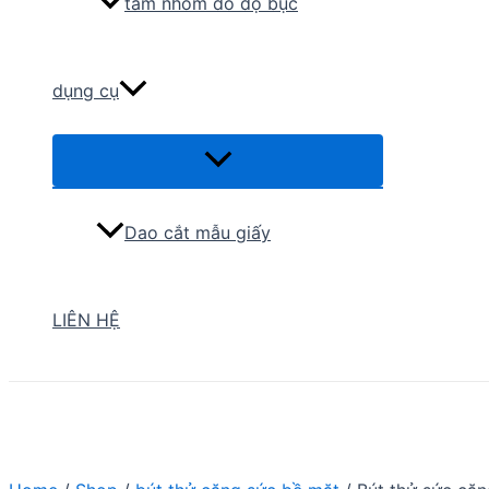
tấm nhôm đo độ bục
dụng cụ
Menu
Toggle
Dao cắt mẫu giấy
LIÊN HỆ