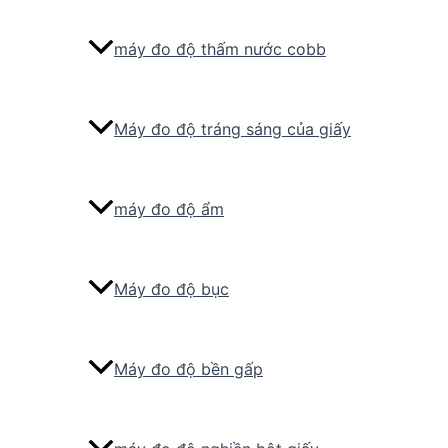
máy đo độ thấm nước cobb
Máy đo độ tráng sáng của giấy
máy đo độ ẩm
Máy đo độ bục
Máy đo độ bền gấp