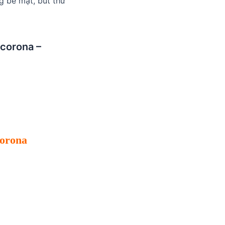
g bề mặt, bút thử
 corona –
corona