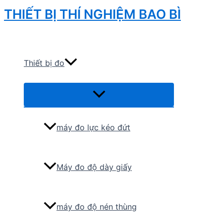
Skip
THIẾT BỊ THÍ NGHIỆM BAO BÌ
to
Search
content
Thiết bị đo
Menu
Toggle
máy đo lực kéo đứt
Máy đo độ dày giấy
máy đo độ nén thùng