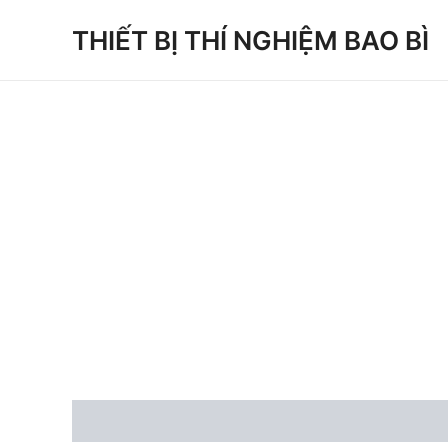
Skip
THIẾT BỊ THÍ NGHIỆM BAO BÌ
to
content
Description
Reviews (0)