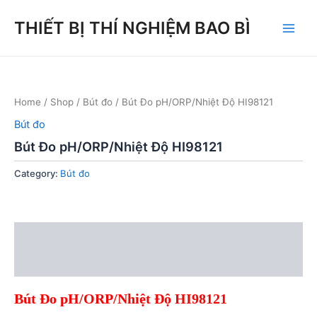
Skip
THIẾT BỊ THÍ NGHIỆM BAO BÌ
to
Main
content
Men
Home
/
Shop
/
Bút đo
/ Bút Đo pH/ORP/Nhiệt Độ HI98121
Bút đo
Bút Đo pH/ORP/Nhiệt Độ HI98121
Category:
Bút đo
Description
Reviews (0)
Bút Đo pH/ORP/Nhiệt Độ HI98121