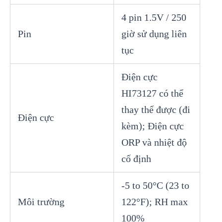
4 pin 1.5V / 250
Pin
giờ sử dụng liên
tục
Điện cực
HI73127 có thể
thay thế được (đi
Điện cực
kèm); Điện cực
ORP và nhiệt độ
cố định
-5 to 50°C (23 to
Môi trường
122°F); RH max
100%