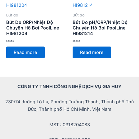
Bút đo
Bút đo
Bút Đo ORP/Nhiệt Độ
Bút Đo pH/ORP/Nhiệt Độ
Chuyên Hồ Bơi PoolLine
Chuyên Hồ Bơi PoolLine
HI981204
HI981214
Rated
Rated
0
0
Read more
Read more
out
out
of
of
5
5
CÔNG TY TNHH CÔNG NGHỆ DỊCH VỤ GIA HUY
230/74 đường Lò Lu, Phường Trường Thạnh, Thành phố Thủ
Đức, Thành phố Hồ Chí Minh, Việt Nam
MST : 0318204083