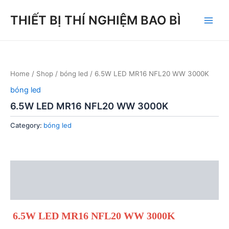
Skip
THIẾT BỊ THÍ NGHIỆM BAO BÌ
to
Main
content
Men
Home
/
Shop
/
bóng led
/ 6.5W LED MR16 NFL20 WW 3000K
bóng led
6.5W LED MR16 NFL20 WW 3000K
Category:
bóng led
Description
Reviews (0)
6.5W LED MR16 NFL20 WW 3000K