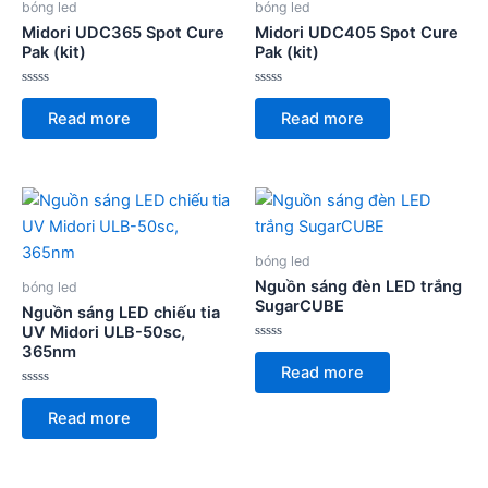
bóng led
bóng led
Midori UDC365 Spot Cure
Midori UDC405 Spot Cure
Pak (kit)
Pak (kit)
Rated
Rated
0
0
Read more
Read more
out
out
of
of
5
5
bóng led
Nguồn sáng đèn LED trắng
bóng led
SugarCUBE
Nguồn sáng LED chiếu tia
UV Midori ULB-50sc,
365nm
Rated
0
Read more
out
of
Rated
5
0
Read more
out
of
5