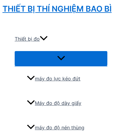
Skip
THIẾT BỊ THÍ NGHIỆM BAO BÌ
to
Search
content
Thiết bị đo
Menu
Toggle
máy đo lực kéo đứt
Máy đo độ dày giấy
máy đo độ nén thùng