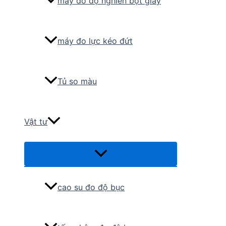
máy đo độ nghiền bột giấy
máy đo lực kéo đứt
Tủ so màu
Vật tư
Menu
Toggle
cao su đo độ bục