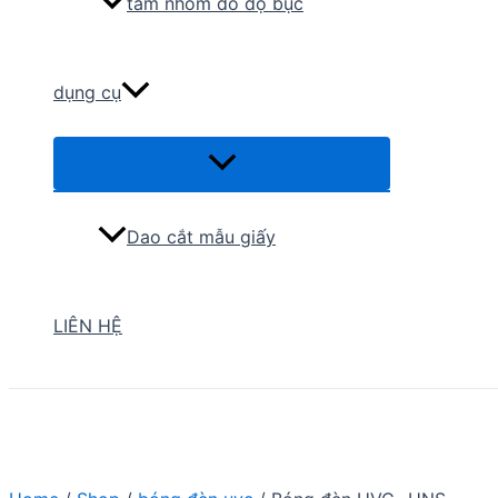
tấm nhôm đo độ bục
dụng cụ
Menu
Toggle
Dao cắt mẫu giấy
LIÊN HỆ