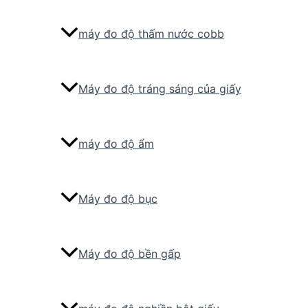
máy đo độ thấm nước cobb
Máy đo độ tráng sáng của giấy
máy đo độ ẩm
Máy đo độ bục
Máy đo độ bền gấp