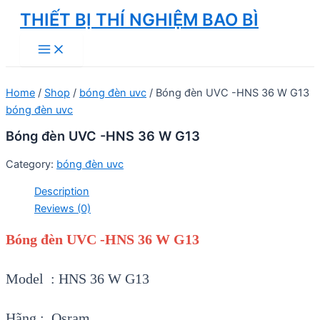
Skip
THIẾT BỊ THÍ NGHIỆM BAO BÌ
to
Main
content
Menu
Home
/
Shop
/
bóng đèn uvc
/ Bóng đèn UVC -HNS 36 W G13
bóng đèn uvc
Bóng đèn UVC -HNS 36 W G13
Category:
bóng đèn uvc
Description
Reviews (0)
Bóng đèn UVC -HNS 36 W G13
Model : HNS 36 W G13
Hãng : Osram